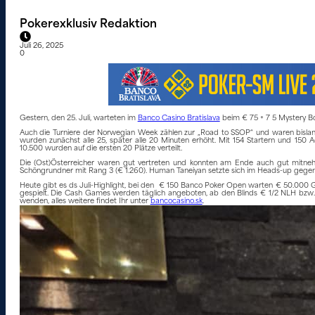
Pokerexklusiv Redaktion
Juli 26, 2025
0
Gestern, den 25. Juli, warteten im
Banco Casino Bratislava
beim € 75 + 7 5 Mystery Bo
Auch die Turniere der Norwegian Week zählen zur „Road to SSOP“ und waren bislang 
wurden zunächst alle 25, später alle 20 Minuten erhöht. Mit 154 Startern und 150 
10.500 wurden auf die ersten 20 Plätze verteilt.
Die (Ost)Österreicher waren gut vertreten und konnten am Ende auch gut mitnehme
Schöngrundner mit Rang 3 (€ 1.260). Human Taneiyan setzte sich im Heads-up gegen 
Heute gibt es ds Juli-Highlight, bei den € 150 Banco Poker Open warten € 50.000 
gespielt. Die Cash Games werden täglich angeboten, ab den Blinds € 1/2 NLH bzw.
wenden, alles weitere findet Ihr unter
bancocasino.sk
.