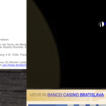
hsetzen.
die Tische, die Blinds
ie Mystery Bounties, €
ang 4 (€ 1.035), Franz
bzw. 20 Minuten Levels
er
Jan Packa (englisch)
MEHR IN
BANCO CASINO BRATISLAVA