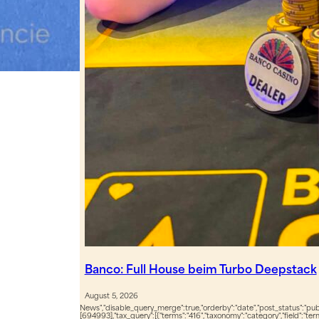
Banco: Full House beim Turbo Deepstack
August 5, 2026
News","disable_query_merge":true,"orderby":"date","post_status":"publ
[694993],"tax_query":[{"terms":"416","taxonomy":"category","field":"ter