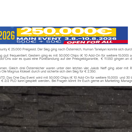
unty € 25.000 Preigesld. Der Sieg ging nach Österreich, Human Taneiyan konnte sich durc
gut frequentiert. Gestern ging es mit 50.000 Chips (€ 10 Add-On für weitere 15.000) an 
Add-Ons war es quasi eine Punktlandung auf der Preisgeldgarantie, € 11.550 gingen an d
n. Gleich drei Österreicher waren unter den letzten vier, Jakob Neff ging aber mit R
Ole Magnus Klokset durch und sicherte sich den Sieg für € 2.350.
GTD. Das One Day Event wird mit 50.000 Chips (€ 10 Add-On für weitere 15.000) und 30 
 € 2/2 PLO kann gespielt werden.. Bei Fragen könnt Ihr Euch gerne an Marketing Manag