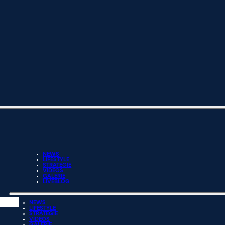
NEWS
LIFESTYLE
STRATEGIE
VIDEOS
GALERIE
LIVEBLOG
NEWS
LIFESTYLE
STRATEGIE
VIDEOS