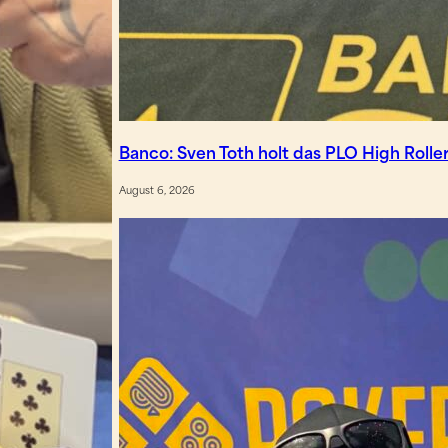
Banco: Sven Toth holt das PLO High Rolle
August 6, 2026