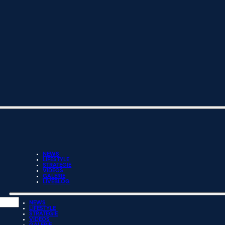
NEWS
LIFESTYLE
STRATEGIE
VIDEOS
GALERIE
LIVEBLOG
NEWS
LIFESTYLE
STRATEGIE
VIDEOS