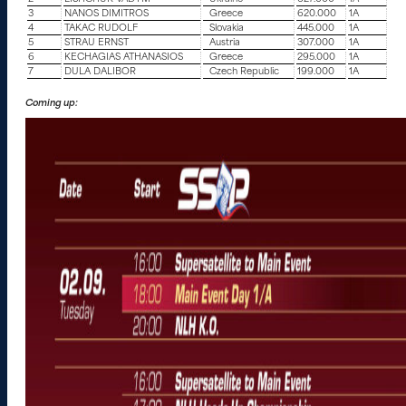
3
NANOS DIMITROS
Greece
620.000
1A
4
TAKAC RUDOLF
Slovakia
445.000
1A
5
STRAU ERNST
Austria
307.000
1A
6
KECHAGIAS ATHANASIOS
Greece
295.000
1A
7
DULA DALIBOR
Czech Republic
199.000
1A
Coming up: