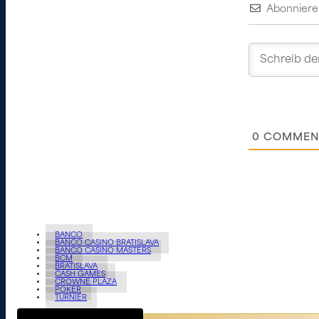
Abonniere
0
COMMEN
BANCO
BANCO CASINO BRATISLAVA
BANCO CASINO MASTERS
BCM
BRATISLAVA
CASH GAMES
CROWNE PLAZA
POKER
TURNIER