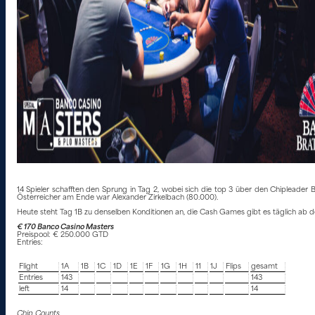
14 Spieler schafften den Sprung in Tag 2, wobei sich die top 3 über den Chipleader
Österreicher am Ende war Alexander Zirkelbach (80.000).
Heute steht Tag 1B zu denselben Konditionen an, die Cash Games gibt es täglich ab 
€ 170 Banco Casino Masters
Preispool: € 250.000 GTD
Entries:
Flight
1A
1B
1C
1D
1E
1F
1G
1H
11
1J
Flips
gesamt
Entries
143
143
left
14
14
Chip Counts