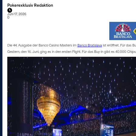
Pokerexklusiv Redaktion
Juni 17, 2026
0
Die 44. Ausgabe der Banco Casino Masters im
Banco Bratislava
ist eröffnet. Für das B
Gestern, den 16. Juni, ging es in den ersten Flight. Für das Buy-in gibt es 40.000 Chi