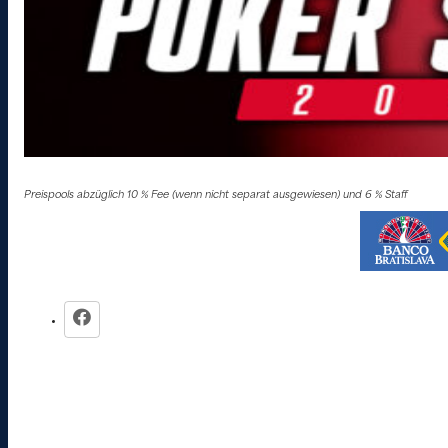
Preispools abzüglich 10 % Fee (wenn nicht separat ausgewiesen) und 6 % Staff