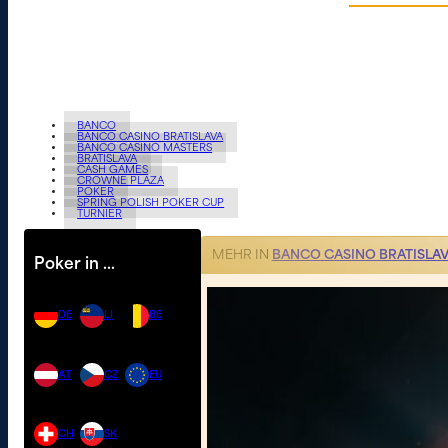
BANCO
BANCO CASINO BRATISLAVA
BANCO CASINO MASTERS
BRATISLAVA
CASH GAMES
CROWNE PLAZA
POKER
SPRING POLISH POKER CUP
TURNIER
MEHR IN
BANCO CASINO BRATISLA
Poker in …
DE
LI
BE
AT
CZ
EU
CH
SK