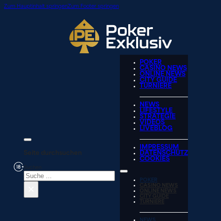
Zum Hauptinhalt springen
Zum Footer springen
POKER
CASINO NEWS
ONLINE NEWS
CITY GUIDE
TURNIERE
NEWS
LIFESTYLE
STRATEGIE
VIDEOS
LIVEBLOG
IMPRESSUM
Seite durchsuchen
DATENSCHUTZ
COOKIES
Suchen
POKER
×
CASINO NEWS
ONLINE NEWS
CITY GUIDE
TURNIERE
NEWS