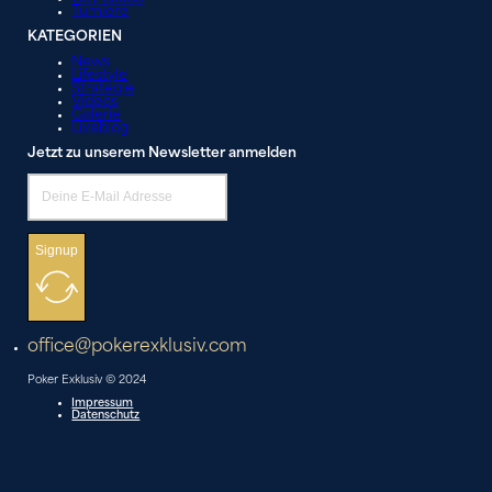
Turniere
KATEGORIEN
News
Lifestyle
Strategie
Videos
Galerie
Liveblog
Jetzt zu unserem Newsletter anmelden
Signup
office@pokerexklusiv.com
Poker Exklusiv © 2024
Impressum
Datenschutz