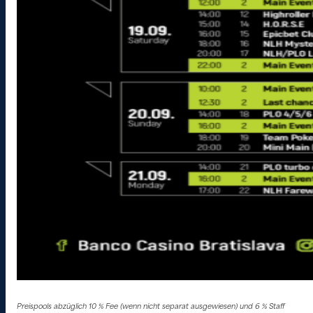
Preispools abzüglich 10 % Fee (wenn nicht separat ausgewiesen) und 6 % Staff