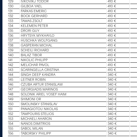
129
IVKOVIKJ TODOR
410 €
130
GILBOA YAEL
410 €
131
FARKAS EMERIC
410 €
132
BOCK GERHARD
410 €
133
TAMAS ZSOLT
410 €
134
KELEMEN PETER
410 €
135
DRORI GUY
410 €
136
HRYTSYK MYKHAYLO
410 €
137
HUSCHKA WOLFGANG
410 €
138
GASPERAN MICHAL
410 €
139
SCHEILI RICHARD
410 €
140
BALAZ TIBOR
410 €
141
NIKOLIC PHILIPP
410 €
142
MELICHAR PAVOL
410 €
143
SCARINGELLA CRISTINA
410 €
144
SINGH DEEP KANDRA
340 €
145
LEITNER ROBIN
340 €
146
CZUBA ARTUR STANISLAW
340 €
147
GEORGIADIS MARINOS
340 €
148
SOLONIK ARIEL YOSEF HAIM
340 €
149
SHIMONI OR
340 €
150
SMOLINSKY STANISLAV
340 €
151
PANAGIOTOU NIKOLAS
340 €
152
TAMPOURIS STELIOS
340 €
153
MICHAELI AHARON
340 €
154
NANOS DIMITRIOS
340 €
155
SABOL MILAN
340 €
156
TABORSKY PHILIPP
340 €