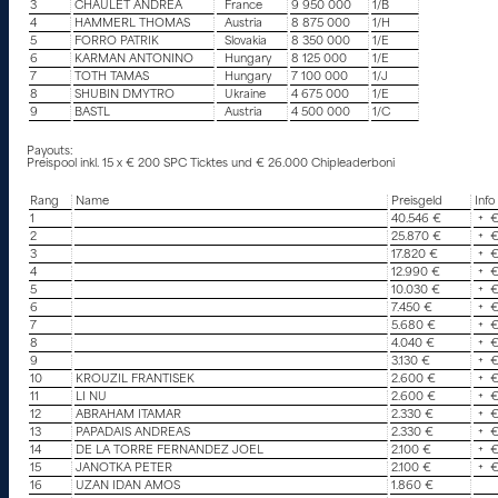
3
CHAULET ANDREA
France
9 950 000
1/B
4
HAMMERL THOMAS
Austria
8 875 000
1/H
5
FORRO PATRIK
Slovakia
8 350 000
1/E
6
KARMAN ANTONINO
Hungary
8 125 000
1/E
7
TOTH TAMAS
Hungary
7 100 000
1/J
8
SHUBIN DMYTRO
Ukraine
4 675 000
1/E
9
BASTL
Austria
4 500 000
1/C
Payouts:
Preispool inkl. 15 x € 200 SPC Ticktes und € 26.000 Chipleaderboni
Rang
Name
Preisgeld
Info
1
40.546 €
+ €
2
25.870 €
+ €
3
17.820 €
+ €
4
12.990 €
+ €
5
10.030 €
+ €
6
7.450 €
+ €
7
5.680 €
+ €
8
4.040 €
+ €
9
3.130 €
+ €
10
KROUZIL FRANTISEK
2.600 €
+ €
11
LI NU
2.600 €
+ €
12
ABRAHAM ITAMAR
2.330 €
+ €
13
PAPADAIS ANDREAS
2.330 €
+ €
14
DE LA TORRE FERNANDEZ JOEL
2.100 €
+ €
15
JANOTKA PETER
2.100 €
+ €
16
UZAN IDAN AMOS
1.860 €