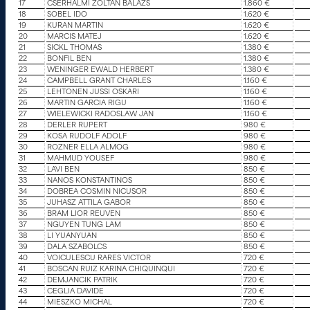
17
CSERHALMI ZOLTAN BALAZS
1.860 €
18
SOBEL IDO
1.620 €
19
KURAN MARTIN
1.620 €
20
MARCIS MATEJ
1.620 €
21
SICKL THOMAS
1.380 €
22
BONFIL BEN
1.380 €
23
WENINGER EWALD HERBERT
1.380 €
24
CAMPBELL GRANT CHARLES
1.160 €
25
LEHTONEN JUSSI OSKARI
1.160 €
26
MARTIN GARCIA RIGU
1.160 €
27
WIELEWICKI RADOSLAW JAN
1.160 €
28
DERLER RUPERT
980 €
29
KOSA RUDOLF ADOLF
980 €
30
ROZNER ELLA ALMOG
980 €
31
MAHMUD YOUSEF
980 €
32
LAVI BEN
850 €
33
NANOS KONSTANTINOS
850 €
34
DOBREA COSMIN NICUSOR
850 €
35
JUHASZ ATTILA GABOR
850 €
36
BRAM LIOR REUVEN
850 €
37
NGUYEN TUNG LAM
850 €
38
LI YUANYUAN
850 €
39
DALA SZABOLCS
850 €
40
VOICULESCU RARES VICTOR
720 €
41
BOSCAN RUIZ KARINA CHIQUINQUI
720 €
42
DEMJANCIK PATRIK
720 €
43
CEGLIA DAVIDE
720 €
44
MIESZKO MICHAL
720 €