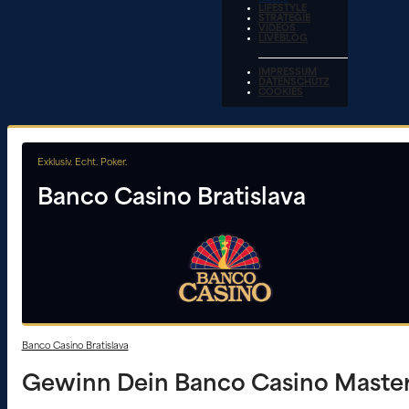
LIFESTYLE
STRATEGIE
VIDEOS
LIVEBLOG
IMPRESSUM
DATENSCHUTZ
COOKIES
Exklusiv. Echt. Poker.
Banco Casino Bratislava
Banco Casino Bratislava
Gewinn Dein Banco Casino Masters 