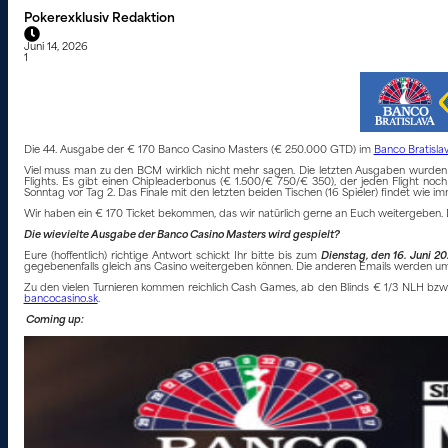
Pokerexklusiv Redaktion
Juni 14, 2026
1
Die 44. Ausgabe der € 170 Banco Casino Masters (€ 250.000 GTD) im
Banco Bratisla
Viel muss man zu den BCM wirklich nicht mehr sagen. Die letzten Ausgaben wurden a
Flights. Es gibt einen Chipleaderbonus (€ 1.500/€ 750/€ 350), der jeden Flight noch 
Sonntag vor Tag 2. Das Finale mit den letzten beiden Tischen (16 Spieler) findet wie i
Wir haben ein € 170 Ticket bekommen, das wir natürlich gerne an Euch weitergeben. Da
Die wievielte Ausgabe der Banco Casino Masters wird gespielt?
Eure (hoffentlich) richtige Antwort schickt Ihr bitte bis zum
Dienstag, den 16. Juni 2
gegebenenfalls gleich ans Casino weitergeben können. Die anderen Emails werden um
Zu den vielen Turnieren kommen reichlich Cash Games, ab den Blinds € 1/3 NLH bzw.
bancocasino.sk
.
Coming up: