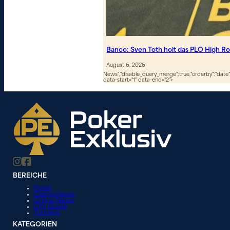
Banco: Sven Toth holt das PLO High Ro
August 6, 2026
News","disable_query_merge":true,"orderby":"date","
data-start="1" data-end="2">
BEREICHE
Poker
Casino News
Online News
City Guide
Turniere
KATEGORIEN