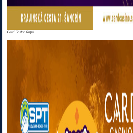
Card Casino Royal