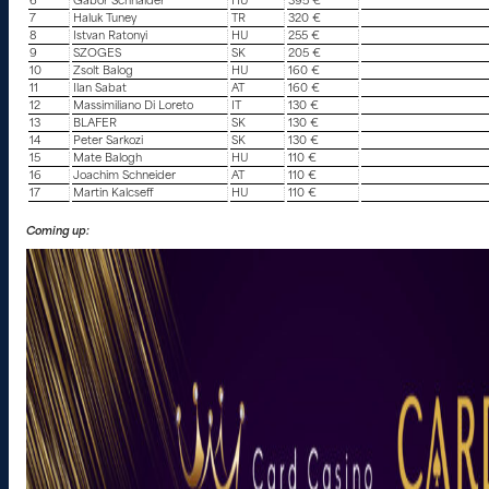
6
Gabor Schnaider
HU
395 €
7
Haluk Tuney
TR
320 €
8
Istvan Ratonyi
HU
255 €
9
SZOGES
SK
205 €
10
Zsolt Balog
HU
160 €
11
Ilan Sabat
AT
160 €
12
Massimiliano Di Loreto
IT
130 €
13
BLAFER
SK
130 €
14
Peter Sarkozi
SK
130 €
15
Mate Balogh
HU
110 €
16
Joachim Schneider
AT
110 €
17
Martin Kalcseff
HU
110 €
Coming up: