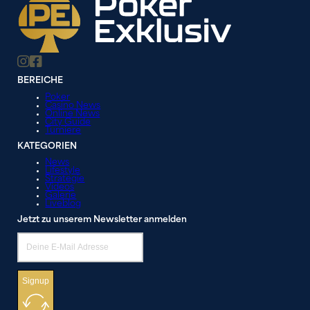
BEREICHE
Poker
Casino News
Online News
City Guide
Turniere
KATEGORIEN
News
Lifestyle
Strategie
Videos
Galerie
Liveblog
Jetzt zu unserem Newsletter anmelden
Signup