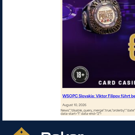
WSOPC Slovakia: Viktor Filipov führt 
August 10, 2026
News","disable_query_merge":true,"orderby":"date","
data-start="1" data-end="2">