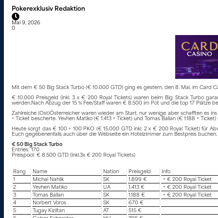
Pokerexklusiv Redaktion
Mai 9, 2026
0
Mit dem € 50 Big Stack Turbo (€ 10.000 GTD) ging es gestern, den 8. Mai, im Card Casi
€ 10.000 Preisgeld (inkl. 3 x € 200 Royal Tickets) waren beim Big Stack Turbo gara
werden.Nach Abzug der 15 % Fee/Staff waren € 8.500 im Pot und die top 17 Plätze beza
Zahlreiche (Ost)Österreicher waren wieder am Start, nur wenige aber schafften es ins Ge
+ Ticket bescherte. Yevhen Matiko (€ 1.413 + Ticket) und Tomas Ballan (€ 1.188 + Ticket
Heute sorgt das € 100 + 100 PKO (€ 15.000 GTD inkl. 2 x € 200 Royal Ticket) für A
Euch gegebenenfalls auch über die Webseite ein Hotelzimmer zum Bestpreis buchen. A
€ 50 Big Stack Turbo
Entries: 170
Preispool: € 8.500 GTD (inkl.3x € 200 Royal Tickets)
Rang
Name
Nation
Preisgeld
Info
1
Michal Nahlik
SK
1.899 €
+ € 200 Royal Ticket
2
Yevhen Matiko
UA
1.413 €
+ € 200 Royal Ticket
3
Tomas Ballan
SK
1.188 €
+ € 200 Royal Ticket
4
Norbert Voros
SK
670 €
5
Tugay Kiziltan
AT
515 €