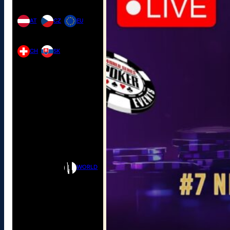
AT
CZ
EU
CH
SK
WORLD