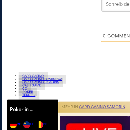
0
COMMEN
CARD CASINO
CARD CASINO BRATISLAVA
CARD CASINO SAMORIN
CASH GAME
CC
POKER
TURNIER
MEHR IN
CARD CASINO SAMORIN
Poker in …
DE
LI
BE