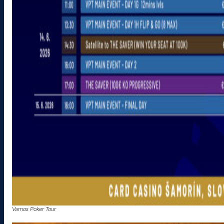
Vamos Poker Tour