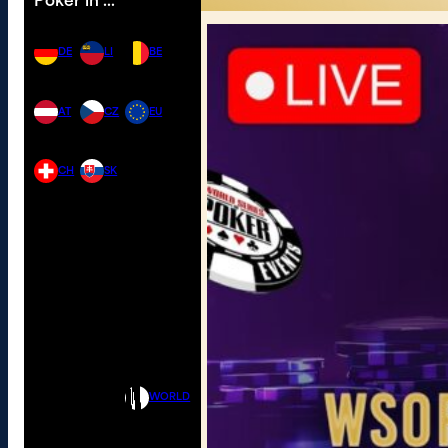
Poker in …
DE
LI
BE
AT
CZ
EU
CH
SK
WORLD