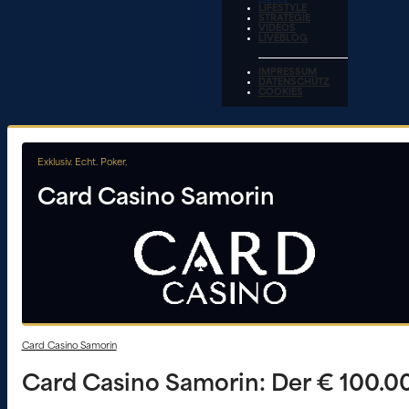
LIFESTYLE
STRATEGIE
VIDEOS
LIVEBLOG
IMPRESSUM
DATENSCHUTZ
COOKIES
Exklusiv. Echt. Poker.
Card Casino Samorin
Card Casino Samorin
Card Casino Samorin: Der € 100.00