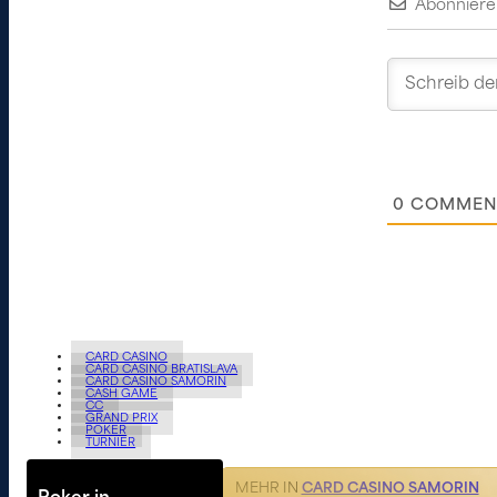
Abonniere
0
COMMEN
CARD CASINO
CARD CASINO BRATISLAVA
CARD CASINO SAMORIN
CASH GAME
CC
GRAND PRIX
POKER
TURNIER
MEHR IN
CARD CASINO SAMORIN