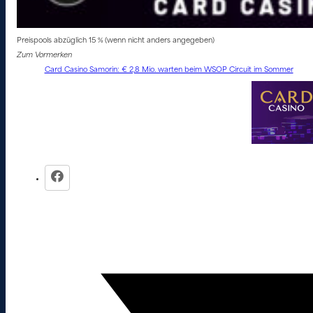
Preispools abzüglich 15 % (wenn nicht anders angegeben)
Zum Vormerken
Card Casino Samorin: € 2,8 Mio. warten beim WSOP Circuit im Sommer