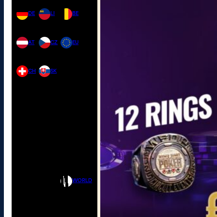
DE
LI
BE
AT
CZ
EU
CH
SK
WORLD