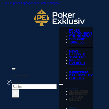
Zum Hauptinhalt springen
Zum Footer springen
POKER
CASINO NEWS
ONLINE NEWS
CITY GUIDE
TURNIERE
NEWS
LIFESTYLE
STRATEGIE
VIDEOS
LIVEBLOG
IMPRESSUM
Seite durchsuchen
DATENSCHUTZ
COOKIES
Suchen
POKER
×
CASINO NEWS
ONLINE NEWS
CITY GUIDE
TURNIERE
NEWS