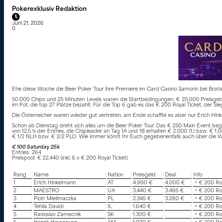
Pokerexklusiv Redaktion
Juni 21, 2026
0
Ehe diese Woche die Beer Poker Tour ihre Premiere im Card Casino Samorin bei Bratisl
50.000 Chips und 25 Minuten Levels waren die Startbedingungen, € 25.000 Preisgeld
im Pot, die top 27 Plätze bezahlt. Für die Top 6 gab es das € 200 Royal Ticket, der Sie
Die Österreicher waren wieder gut vertreten, am Ende schaffte es aber nur Erich Hinkel
Schon ab Dienstag dreht sich alles um die Beer Poker Tour. Das € 250 Main Event beg
von 12,5 % der Entries, die Chipleader an Tag 1A und 1B erhalten € 2.000 (1.) bzw. € 1
€ 1/2 NLH bzw. € 2/2 PLO. Wie immer könnt Ihr Euch gegebenenfalls auch über die We
€ 100 Saturday 25k
Entries: 264
Preispool: € 22.440 (inkl. 6 x € 200 Royal Ticket)
Rang
Name
Nation
Preisgeld
Deal
Info
1
Erich Hinkelmann
AT
4.990 €
4.000 €
+ € 200 Roy
2
MAESTRO
UA
3.440 €
3.495 €
+ € 200 Roy
3
Piotr Mielimaczka
PL
2.345 €
3.280 €
+ € 200 Roy
4
Tehila Davidi
IL
1.640 €
+ € 200 Roy
5
Radoslav Zamecnik
SK
1.300 €
+ € 200 Roy