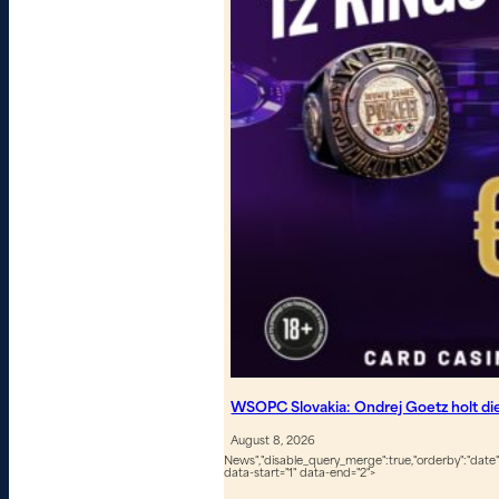
WSOPC Slovakia: Ondrej Goetz holt d
August 8, 2026
News","disable_query_merge":true,"orderby":"date","
data-start="1" data-end="2">