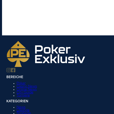
BEREICHE
Poker
Casino News
Online News
City Guide
Turniere
KATEGORIEN
News
Lifestyle
Strategie