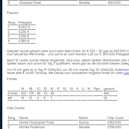
9
Chalupka Pavel
Slovakia
890.000
Payouts:
Rang
Preisgeld
1
8.060 €
2
5.230 €
3
3.330 €
4
2.380 €
Gespielt wurde gestern aber auch beim Main Event. für € 220 + 30 gab es 100.000 Ch
man aktuell bei 444 Entries – und damit ist noch reichlich Luft zur € 300.000 Preisgeld
Nach 16 Levels wurde wieder eingetütet, neun bzw. sieben Spieler überstanden den
Spieler haben sich schon für Tag 2 qualifiziert, heute gibt es die nächsten beiden Gele
Um 13 Uhr geht es in Tag 1F (100k/30′), um 20 Uhr startet Tag 1G (100k/25). Auße
heute eine € 4.000 Tombola. Alle Details zum kompletten Angebot findet Ihr unter
car
Entries:
1A
1B
1C
1D
1E
1F
1G
1H
1I
1J
1K
Flips
gesamt
Entries
103
174
44
79
44
444
left
14
21
4
9
7
55
Chip Counts:
Rang
Name
Nation
Chip Count
1
Daniel Christopher Poluk
Austria
2.182.000
2
Monika Paulenova
Slovakia
2.158.000