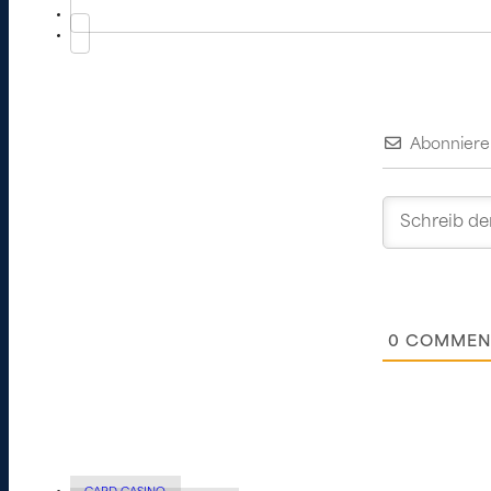
Abonniere
0
COMMEN