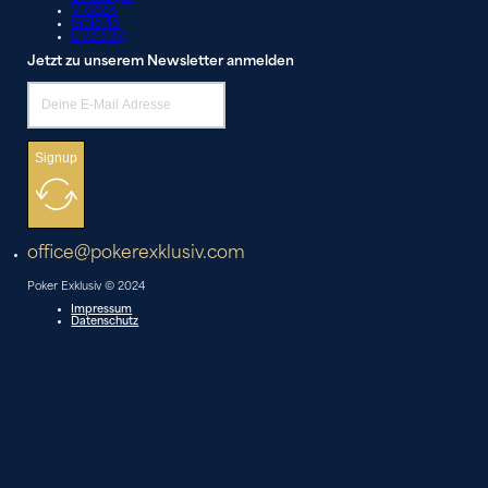
Videos
Galerie
Liveblog
Jetzt zu unserem Newsletter anmelden
Signup
office@pokerexklusiv.com
Poker Exklusiv © 2024
Impressum
Datenschutz