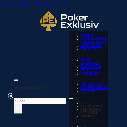
Zum Hauptinhalt springen
Zum Footer springen
POKER
CASINO NEWS
ONLINE NEWS
CITY GUIDE
TURNIERE
NEWS
LIFESTYLE
STRATEGIE
VIDEOS
LIVEBLOG
IMPRESSUM
Seite durchsuchen
DATENSCHUTZ
COOKIES
Suchen
POKER
×
CASINO NEWS
ONLINE NEWS
CITY GUIDE
TURNIERE
NEWS