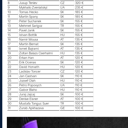
8
Jusup Teniev
CZ
320 €
9
Mykhailo Zveniatskyi
UA
235 €
10
Tomas Hecko
SK
185 €
11
Martin Spany
SK
185 €
12
Peter Suchanek
SK
155 €
13
Mehmet Sarigoz
TR
155 €
14
Pavel Janik
SK
155 €
15
Istvan Bottlik
HU
155 €
16
Namir Mousa
AT
135 €
17
Martin Bernat
SK
135 €
18
Ismet Bajrami
AT
135 €
19
Zoltan Balazs Cserhalmi
HU
135 €
20
Erkan Han
AT
120 €
21
Erik Ocenas
SK
120 €
22
David Horvath
HU
120 €
23
Ladislav Toncer
CZ
120 €
24
Jan Castvan
SK
110 €
25
Jozsef Olah
HU
110 €
26
Petro Popovych
UA
110 €
27
Gabor Blaho
HU
110 €
28
Juraj Jajcaj
SK
100 €
29
Denise Eisner
AT
100 €
30
Mustafa Tonguc Suer
TR
100 €
31
Zurab Apkhazava
GE
100 €