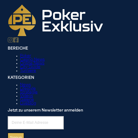
BEREICHE
Poker
Casino News
Online News
City Guide
Turniere
KATEGORIEN
News
Lifestyle
Strategie
Videos
Galerie
Liveblog
Jetzt zu unserem Newsletter anmelden
Signup