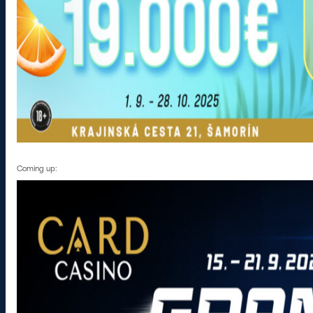
Coming up: