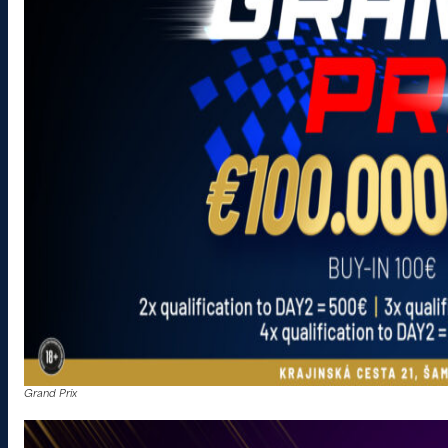
Grand Prix