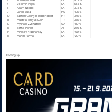
6
Christoph Erdt
AT
640 €
7
Vladimir Trojak
SK
585 €
8
Adam Nedbal
SK
395 €
9
Janos Suba
HU
425 €
10
Bastien Georges Robert Billet
FR
375 €
11
Mustafa Tonguc Suer
TR
335 €
12
Mykhailo Zveniatskyi
UA
410 €
13
Bernd Pichler
AT
250 €
14
Miroslav Hradnansky
SK
160 €
15
Martin Parma
SK
120 €
Coming up: