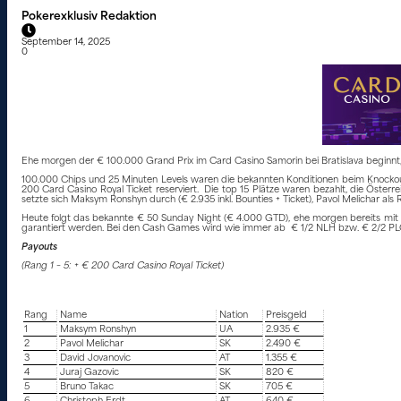
Pokerexklusiv Redaktion
September 14, 2025
0
Ehe morgen der € 100.000 Grand Prix im Card Casino Samorin bei Bratislava beginnt
100.000 Chips und 25 Minuten Levels waren die bekannten Konditionen beim Knockout
200 Card Casino Royal Ticket reserviert. Die top 15 Plätze waren bezahlt, die Österre
setzte sich Maksym Ronshyn durch (€ 2.935 inkl. Bounties + Ticket), Pavol Melichar als R
Heute folgt das bekannte € 50 Sunday Night (€ 4.000 GTD), ehe morgen bereits mit 
garantiert werden. Bei den Cash Games wird wie immer ab € 1/2 NLH bzw. € 2/2 PLO 
Payouts
(Rang 1 – 5: + € 200 Card Casino Royal Ticket)
Rang
Name
Nation
Preisgeld
1
Maksym Ronshyn
UA
2.935 €
2
Pavol Melichar
SK
2.490 €
3
David Jovanovic
AT
1.355 €
4
Juraj Gazovic
SK
820 €
5
Bruno Takac
SK
705 €