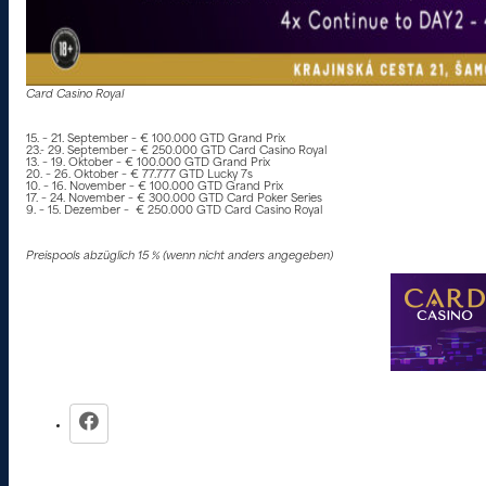
Card Casino Royal
15. – 21. September – € 100.000 GTD Grand Prix
23.- 29. September – € 250.000 GTD Card Casino Royal
13. – 19. Oktober – € 100.000 GTD Grand Prix
20. – 26. Oktober – € 77.777 GTD Lucky 7s
10. – 16. November – € 100.000 GTD Grand Prix
17. – 24. November – € 300.000 GTD Card Poker Series
9. – 15. Dezember – € 250.000 GTD Card Casino Royal
Preispools abzüglich 15 % (wenn nicht anders angegeben)