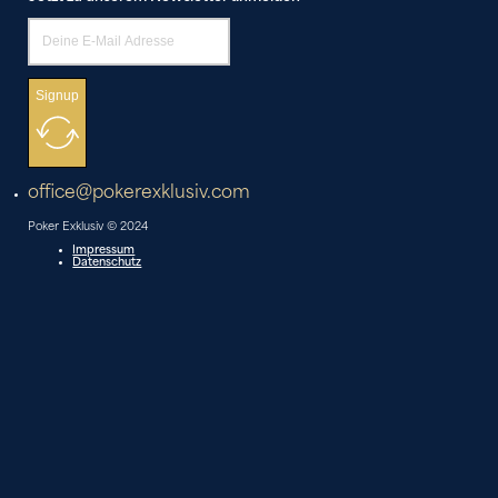
Signup
office@pokerexklusiv.com
Poker Exklusiv © 2024
Impressum
Datenschutz