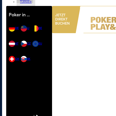
TURNIER
Poker in …
JETZT
DIREKT
BUCHEN
DE
LI
BE
AT
CZ
EU
CH
SK