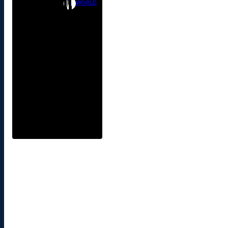
WORLD