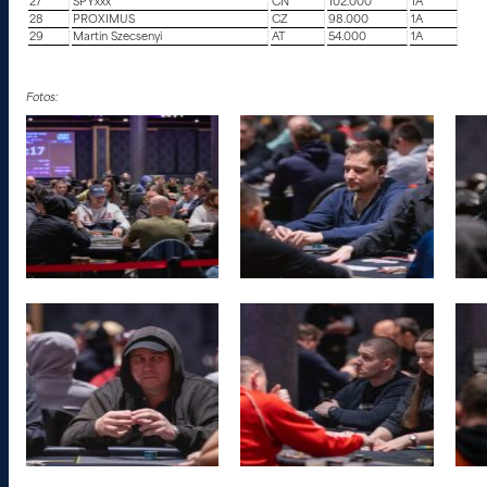
27
SPYxxx
CN
102.000
1A
28
PROXIMUS
CZ
98.000
1A
29
Martin Szecsenyi
AT
54.000
1A
Fotos: