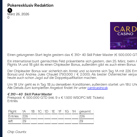
Pokerexklusiv Redaktion
März 26, 2026
0
Einen gelungenen Start legte gestern das € 310+ 40 Skill Poker Master (€ 500.000 GTD)
Ein international bunt gemischtes Feld präsentierte sich gestern, den 25. März, beim A
Flights 1A und 1B gibt es einen Chipleader Bonus, außerdem gibt es auch einen Bonus fü
Der Chipleader Bonus war sicherlich ein Anreiz und so konnte sich Tag 1A mit 226 Em
Bonus) und Andrea Jules Chaulet (793.000 / € 2.000). Als bester Österreicher ver
heute auch schon Jagd auf die Doppelqualfikation machen.
Um 18 Uhr geht es in Tag 1B zu denselben Konditionen, außerdem startet um 18U Uh
Alle Details zum kompletten Angebot findet Ihr unter
cardcasino.sk
.
€ 310 + 40 Skill Poker Master
Preispool: € 500.000 GTD (inkl. 9 x € 1.500 WSOPC ME Tickets)
Entries
Flight
1A
1B
1C
1D
1E
1F
1G
1H
gesamt
Entries
226
226
left
29
29
Chip Counts: