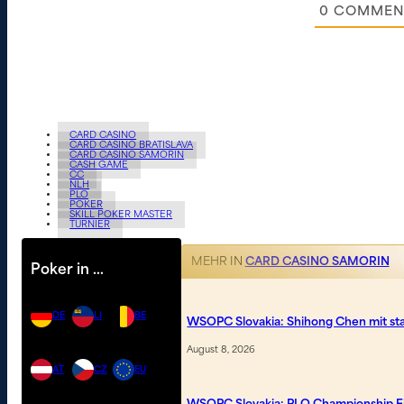
0
COMMEN
CARD CASINO
CARD CASINO BRATISLAVA
CARD CASINO SAMORIN
CASH GAME
CC
NLH
PLO
POKER
SKILL POKER MASTER
TURNIER
MEHR IN
CARD CASINO SAMORIN
Poker in …
DE
LI
BE
WSOPC Slovakia: Shihong Chen mit st
August 8, 2026
AT
CZ
EU