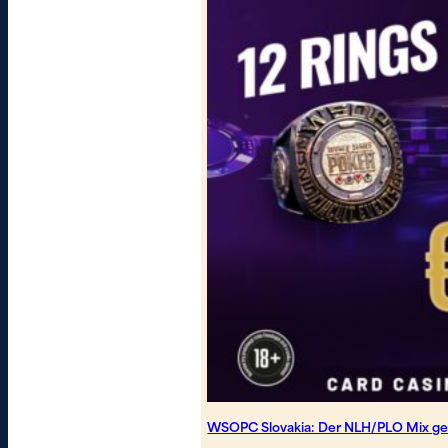
WSOPC Slovakia: Der NLH/PLO Mix geh