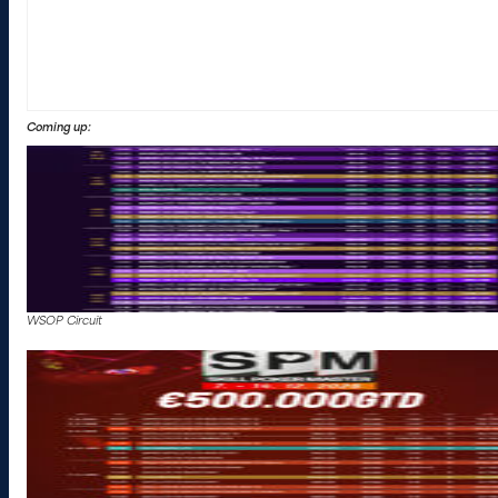
Coming up:
WSOP Circuit