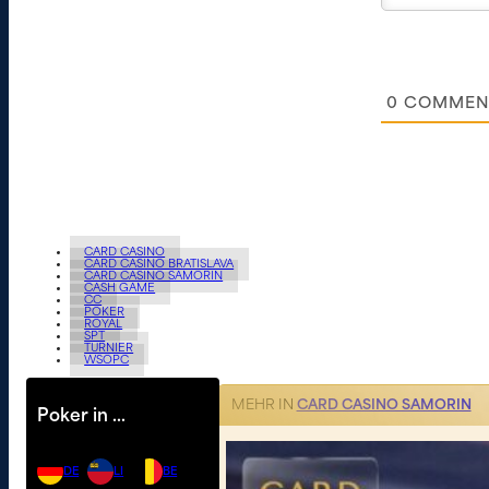
0
COMMEN
CARD CASINO
CARD CASINO BRATISLAVA
CARD CASINO SAMORIN
CASH GAME
CC
POKER
ROYAL
SPT
TURNIER
WSOPC
MEHR IN
CARD CASINO SAMORIN
Poker in …
DE
LI
BE