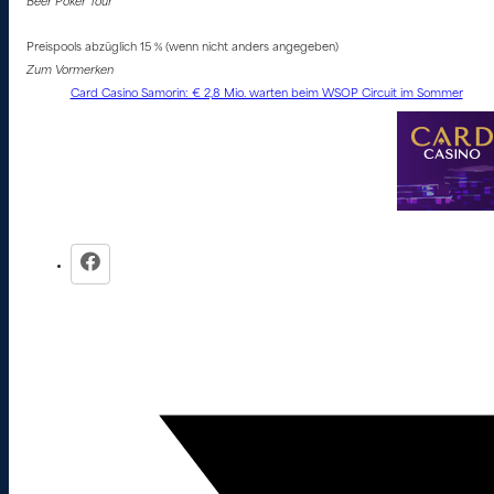
Beer Poker Tour
Preispools abzüglich 15 % (wenn nicht anders angegeben)
Zum Vormerken
Card Casino Samorin: € 2,8 Mio. warten beim WSOP Circuit im Sommer