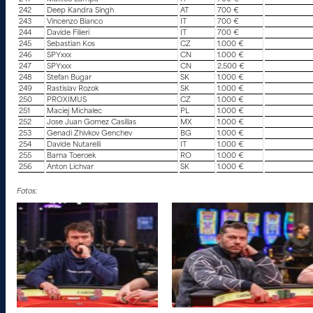
242
Deep Kandra Singh
AT
700 €
243
Vincenzo Bianco
IT
700 €
244
Davide Filieri
IT
700 €
245
Sebastian Kos
CZ
1.000 €
246
SPYxxx
CN
1.000 €
247
SPYxxx
CN
2.500 €
248
Stefan Bugar
SK
1.000 €
249
Rastislav Rozok
SK
1.000 €
250
PROXIMUS
CZ
1.000 €
251
Maciej Michalec
PL
1.000 €
252
Jose Juan Gomez Casillas
MX
1.000 €
253
Genadi Zhivkov Genchev
BG
1.000 €
254
Davide Nutarelli
IT
1.000 €
255
Barna Toeroek
RO
1.000 €
256
Anton Lichvar
SK
1.000 €
Fotos: