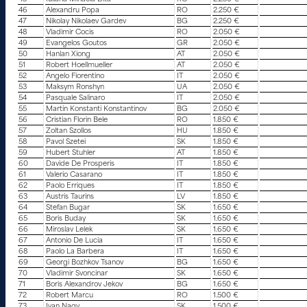
46
Alexandru Popa
RO
2.250 €
47
Nikolay Nikolaev Gardev
BG
2.250 €
48
Vladimir Cocis
RO
2.050 €
49
Evangelos Goutos
GR
2.050 €
50
Hanlan Xiong
AT
2.050 €
51
Robert Hoellmueller
AT
2.050 €
52
Angelo Fiorentino
IT
2.050 €
53
Maksym Ronshyn
UA
2.050 €
54
Pasquale Salinaro
IT
2.050 €
55
Martin Konstanti Konstantinov
BG
2.050 €
56
Cristian Florin Bele
RO
1.850 €
57
Zoltan Szollos
HU
1.850 €
58
Pavol Szetei
SK
1.850 €
59
Hubert Stuhler
AT
1.850 €
60
Davide De Prosperis
IT
1.850 €
61
Valerio Casarano
IT
1.850 €
62
Paolo Erriques
IT
1.850 €
63
Austris Taurins
LV
1.850 €
64
Stefan Bugar
SK
1.650 €
65
Boris Buday
SK
1.650 €
66
Miroslav Lelek
SK
1.650 €
67
Antonio De Lucia
IT
1.650 €
68
Paolo La Barbera
IT
1.650 €
69
Georgi Bozhkov Tsanov
BG
1.650 €
70
Vladimir Svoncinar
SK
1.650 €
71
Boris Alexandrov Jekov
BG
1.650 €
72
Robert Marcu
RO
1.500 €
73
Ivan Nagy
SK
1.500 €