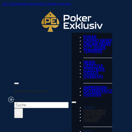
Zum Hauptinhalt springen
Zum Footer springen
POKER
CASINO NEWS
ONLINE NEWS
CITY GUIDE
TURNIERE
NEWS
LIFESTYLE
STRATEGIE
VIDEOS
LIVEBLOG
IMPRESSUM
Seite durchsuchen
DATENSCHUTZ
COOKIES
Suchen
POKER
×
CASINO NEWS
ONLINE NEWS
CITY GUIDE
TURNIERE
NEWS