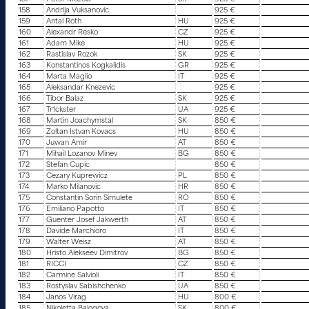
158
Andrija Vuksanovic
925 €
159
Antal Roth
HU
925 €
160
Alexandr Resko
CZ
925 €
161
Adam Mike
HU
925 €
162
Rastislav Rozok
SK
925 €
163
Konstantinos Kogkalidis
GR
925 €
164
Marta Maglio
IT
925 €
165
Aleksandar Knezevic
925 €
166
Tibor Balaz
SK
925 €
167
Tr1ckster
UA
925 €
168
Martin Joachymstal
SK
850 €
169
Zoltan Istvan Kovacs
HU
850 €
170
Juwan Amir
AT
850 €
171
Mihail Lozanov Minev
BG
850 €
172
Stefan Cupic
850 €
173
Cezary Kuprewicz
PL
850 €
174
Marko Milanovic
HR
850 €
175
Constantin Sorin Simulete
RO
850 €
176
Emiliano Papotto
IT
850 €
177
Guenter Josef Jakwerth
AT
850 €
178
Davide Marchioro
IT
850 €
179
Walter Weisz
AT
850 €
180
Hristo Alekseev Dimitrov
BG
850 €
181
RICCI
CZ
850 €
182
Carmine Salvioli
IT
850 €
183
Rostyslav Sabishchenko
UA
850 €
184
Janos Virag
HU
800 €
185
Nikoletta Balogova
SK
800 €