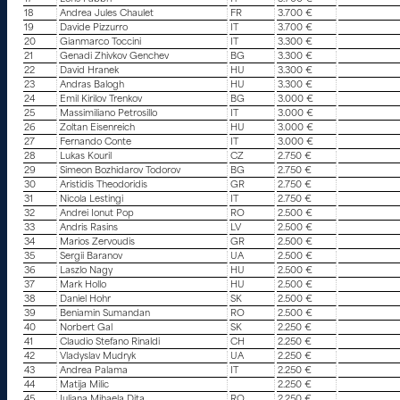
18
Andrea Jules Chaulet
FR
3.700 €
19
Davide Pizzurro
IT
3.700 €
20
Gianmarco Toccini
IT
3.300 €
21
Genadi Zhivkov Genchev
BG
3.300 €
22
David Hranek
HU
3.300 €
23
Andras Balogh
HU
3.300 €
24
Emil Kirilov Trenkov
BG
3.000 €
25
Massimiliano Petrosillo
IT
3.000 €
26
Zoltan Eisenreich
HU
3.000 €
27
Fernando Conte
IT
3.000 €
28
Lukas Kouril
CZ
2.750 €
29
Simeon Bozhidarov Todorov
BG
2.750 €
30
Aristidis Theodoridis
GR
2.750 €
31
Nicola Lestingi
IT
2.750 €
32
Andrei Ionut Pop
RO
2.500 €
33
Andris Rasins
LV
2.500 €
34
Marios Zervoudis
GR
2.500 €
35
Sergii Baranov
UA
2.500 €
36
Laszlo Nagy
HU
2.500 €
37
Mark Hollo
HU
2.500 €
38
Daniel Hohr
SK
2.500 €
39
Beniamin Sumandan
RO
2.500 €
40
Norbert Gal
SK
2.250 €
41
Claudio Stefano Rinaldi
CH
2.250 €
42
Vladyslav Mudryk
UA
2.250 €
43
Andrea Palama
IT
2.250 €
44
Matija Milic
2.250 €
45
Iuliana Mihaela Dita
RO
2.250 €