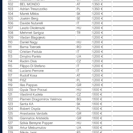
102
BEL MONDO
AT
1.350 €
103
Adrian Treszczotko
PL
1.350 €
104
Marek Miklos
SK
1.200 €
105
Joakim Berg
SE
1.200 €
106
Davide Nutarelli
IT
1.200 €
107
Laszlo Okolenszki
HU
1.200 €
108
Mehmet Sarigoz
TR
1.200 €
109
Vladan Blagojevic
1.200 €
110
Daniel Nagy
HU
1.200 €
111
Barna Toeroek
RO
1.200 €
112
Cristian Padula
IT
1.200 €
113
Dmytro Pankiv
UA
1.200 €
114
Radim Divis
CZ
1.200 €
115
Filippo Di Stefano
IT
1.200 €
116
Luciano Perrone
IT
1.200 €
117
Rudolf Kosa
AT
1.200 €
118
FISZ
PL
1.200 €
119
Ilias Pappas
GR
1.200 €
120
Gyula Tibor Pocsai
HU
1.100 €
121
Vlastimil Kudela
CZ
1.100 €
122
Plamen Dragomirov Yakimov
BG
1.100 €
123
Santa KA
SK
1.100 €
124
Robert Osyda
PL
1.100 €
125
Anastasios Vardalis
GR
1.100 €
126
Giannatos Aristeidis
GR
1.100 €
127
Szilvia Bereyne Popper
HU
1.100 €
128
Artur Meburnutov
UA
1.100 €
129
Nikola Janic
RS
1.100 €