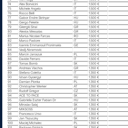
74
Alex Bonvicini
IT
1.500 €
75
Michele Angelo
IT
1.500 €
76
Rocco Belli
IT
1.500 €
77
Gabor Endre Skrinyar
HU
1.500 €
78
Gergo Fekete
HU
1.500 €
79
Gkergki Sinai
GR
1.500 €
80
Alexios Messalas
GR
1.500 €
81
Marius Nicolae Farcas
RO
1.500 €
82
Marco Pastore
IT
1.500 €
83
Ioannis Emmanouil Fronimakis
GE
1.500 €
84
Vasilj Abramovic
1.500 €
85
Marcin Jaroszuk
PL
1.500 €
86
Davide Ferraro
IT
1.500 €
87
Tomas Bomb
SK
1.500 €
88
Andreas Vlachos
GR
1.350 €
89
Stefano Coletta
IT
1.350 €
90
Istvan Gyoergyi
HU
1.350 €
91
Damian Plonka
PL
1.350 €
92
Christopher Merker
AT
1.350 €
93
Rudolf Gregor
CZ
1.350 €
94
ACE TO FACE
SK
1.350 €
95
Gabriella Eszter Fabian Dr
HU
1.350 €
96
Miroslav Salaj
SK
1.350 €
97
MIKSOSS
AT
1.350 €
98
Francesco Urso
IT
1.350 €
99
Jan Tiszuczky
SK
1.350 €
100
Maciej Michalec
PL
1.350 €
101
Radovan Fridrich
SK
1.350 €