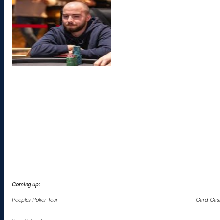
Coming up:
Peoples Poker Tour
Card Casi