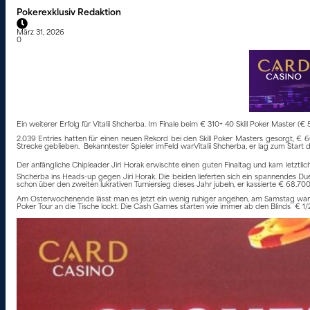
Pokerexklusiv Redaktion
März 31, 2026
0
Ein weiterer Erfolg für Vitalii Shcherba. Im Finale beim € 310+ 40 Skill Poker Master
2.039 Entries hatten für einen neuen Rekord bei den Skill Poker Masters gesorgt
Strecke geblieben. Bekanntester Spieler imFeld warVitalii Shcherba, er lag zum Start 
Der anfängliche Chipleader Jiri Horak erwischte einen guten Finaltag und kam letztlich
Shcherba ins Heads-up gegen Jiri Horak. Die beiden lieferten sich ein spannendes Due
schon über den zweiten lukrativen Turniersieg dieses Jahr jubeln, er kassierte € 68.70
Am Osterwochenende lässt man es jetzt ein wenig ruhiger angehen, am Samstag wart
Poker Tour an die Tische lockt. Die Cash Games starten wie immer ab den Blinds € 1/