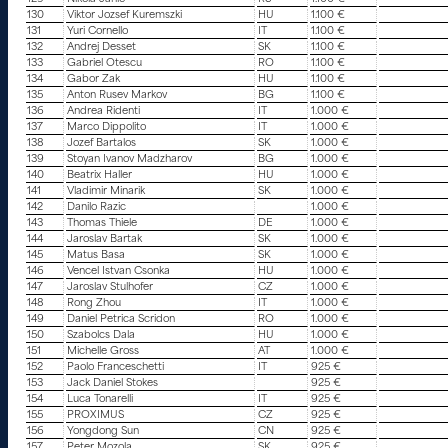
130
Viktor Jozsef Kuremszki
HU
1.100 €
131
Yuri Cornello
IT
1.100 €
132
Andrej Desset
SK
1.100 €
133
Gabriel Otescu
RO
1.100 €
134
Gabor Zak
HU
1.100 €
135
Anton Rusev Markov
BG
1.100 €
136
Andrea Ridenti
IT
1.000 €
137
Marco Dippolito
IT
1.000 €
138
Jozef Bartalos
SK
1.000 €
139
Stoyan Ivanov Madzharov
BG
1.000 €
140
Beatrix Haller
HU
1.000 €
141
Vladimir Minarik
SK
1.000 €
142
Danilo Razic
1.000 €
143
Thomas Thiele
DE
1.000 €
144
Jaroslav Bartak
SK
1.000 €
145
Matus Basa
SK
1.000 €
146
Vencel Istvan Csonka
HU
1.000 €
147
Jaroslav Stulhofer
CZ
1.000 €
148
Rong Zhou
IT
1.000 €
149
Daniel Petrica Scridon
RO
1.000 €
150
Szabolcs Dala
HU
1.000 €
151
Michelle Gross
AT
1.000 €
152
Paolo Franceschetti
IT
925 €
153
Jack Daniel Stokes
925 €
154
Luca Tonarelli
IT
925 €
155
PROXIMUS
CZ
925 €
156
Yongdong Sun
CN
925 €
157
Peter Mozola
SK
925 €