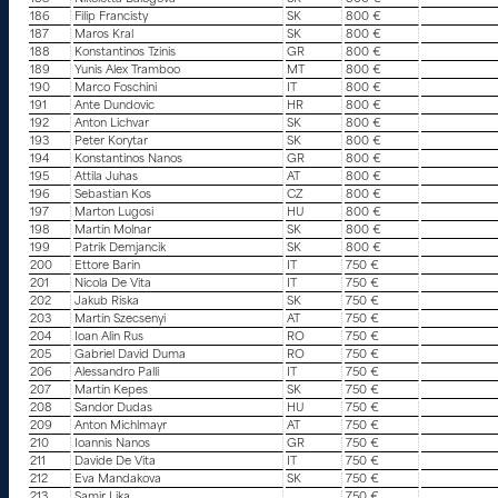
186
Filip Francisty
SK
800 €
187
Maros Kral
SK
800 €
188
Konstantinos Tzinis
GR
800 €
189
Yunis Alex Tramboo
MT
800 €
190
Marco Foschini
IT
800 €
191
Ante Dundovic
HR
800 €
192
Anton Lichvar
SK
800 €
193
Peter Korytar
SK
800 €
194
Konstantinos Nanos
GR
800 €
195
Attila Juhas
AT
800 €
196
Sebastian Kos
CZ
800 €
197
Marton Lugosi
HU
800 €
198
Martin Molnar
SK
800 €
199
Patrik Demjancik
SK
800 €
200
Ettore Barin
IT
750 €
201
Nicola De Vita
IT
750 €
202
Jakub Riska
SK
750 €
203
Martin Szecsenyi
AT
750 €
204
Ioan Alin Rus
RO
750 €
205
Gabriel David Duma
RO
750 €
206
Alessandro Palli
IT
750 €
207
Martin Kepes
SK
750 €
208
Sandor Dudas
HU
750 €
209
Anton Michlmayr
AT
750 €
210
Ioannis Nanos
GR
750 €
211
Davide De Vita
IT
750 €
212
Eva Mandakova
SK
750 €
213
Samir Lika
750 €