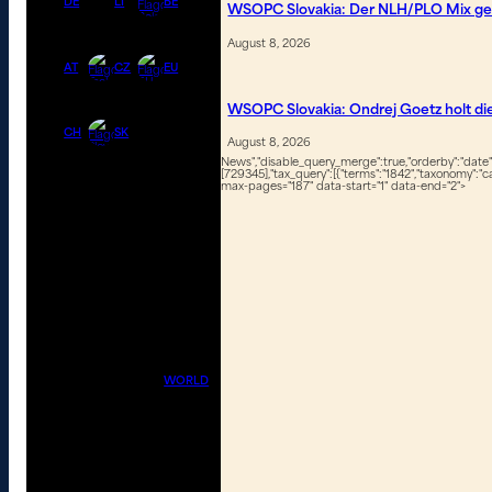
DE
LI
BE
WSOPC Slovakia: Der NLH/PLO Mix geh
August 8, 2026
AT
CZ
EU
WSOPC Slovakia: Ondrej Goetz holt d
CH
SK
August 8, 2026
News","disable_query_merge":true,"orderby":"date","
[729345],"tax_query":[{"terms":"1842","taxonomy":"ca
max-pages="187" data-start="1" data-end="2">
WORLD