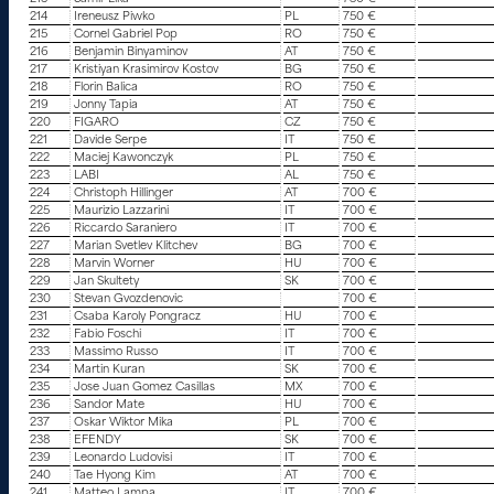
214
Ireneusz Piwko
PL
750 €
215
Cornel Gabriel Pop
RO
750 €
216
Benjamin Binyaminov
AT
750 €
217
Kristiyan Krasimirov Kostov
BG
750 €
218
Florin Balica
RO
750 €
219
Jonny Tapia
AT
750 €
220
FIGARO
CZ
750 €
221
Davide Serpe
IT
750 €
222
Maciej Kawonczyk
PL
750 €
223
LABI
AL
750 €
224
Christoph Hillinger
AT
700 €
225
Maurizio Lazzarini
IT
700 €
226
Riccardo Saraniero
IT
700 €
227
Marian Svetlev Klitchev
BG
700 €
228
Marvin Worner
HU
700 €
229
Jan Skultety
SK
700 €
230
Stevan Gvozdenovic
700 €
231
Csaba Karoly Pongracz
HU
700 €
232
Fabio Foschi
IT
700 €
233
Massimo Russo
IT
700 €
234
Martin Kuran
SK
700 €
235
Jose Juan Gomez Casillas
MX
700 €
236
Sandor Mate
HU
700 €
237
Oskar Wiktor Mika
PL
700 €
238
EFENDY
SK
700 €
239
Leonardo Ludovisi
IT
700 €
240
Tae Hyong Kim
AT
700 €
241
Matteo Lampa
IT
700 €