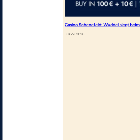
Casino Schenefeld: Wuddel siegt bei
Juli 29, 2026