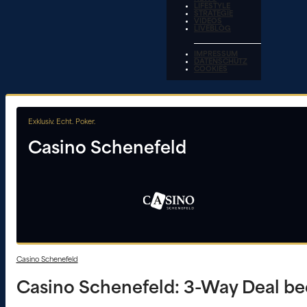
LIFESTYLE
STRATEGIE
VIDEOS
LIVEBLOG
IMPRESSUM
DATENSCHUTZ
COOKIES
Exklusiv. Echt. Poker.
Casino Schenefeld
Casino Schenefeld
Casino Schenefeld: 3-Way Deal b