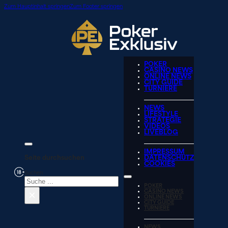
Zum Hauptinhalt springen
Zum Footer springen
POKER
CASINO NEWS
ONLINE NEWS
CITY GUIDE
TURNIERE
NEWS
LIFESTYLE
STRATEGIE
VIDEOS
LIVEBLOG
IMPRESSUM
Seite durchsuchen
DATENSCHUTZ
COOKIES
Suchen
POKER
×
CASINO NEWS
ONLINE NEWS
CITY GUIDE
TURNIERE
NEWS