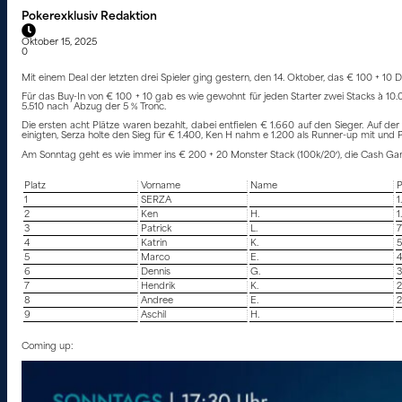
Pokerexklusiv Redaktion
Oktober 15, 2025
0
Mit einem Deal der letzten drei Spieler ging gestern, den 14. Oktober, das € 100 + 
Für das Buy-In von € 100 + 10 gab es wie gewohnt für jeden Starter zwei Stacks à 10.
5.510 nach Abzug der 5 % Tronc.
Die ersten acht Plätze waren bezahlt, dabei entfielen € 1.660 auf den Sieger. Auf d
einigten, Serza holte den Sieg für € 1.400, Ken H nahm e 1.200 als Runner-up mit und Pa
Am Sonntag geht es wie immer ins € 200 + 20 Monster Stack (100k/20′), die Cash Game
Platz
Vorname
Name
P
1
SERZA
1
2
Ken
H.
1
3
Patrick
L.
7
4
Katrin
K.
5
5
Marco
E.
4
6
Dennis
G.
3
7
Hendrik
K.
2
8
Andree
E.
2
9
Aschil
H.
Coming up: