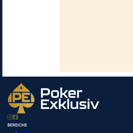
BEREICHE
Poker