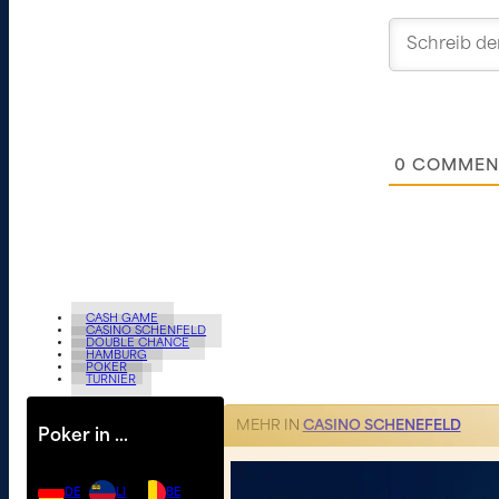
0
COMMEN
CASH GAME
CASINO SCHENFELD
DOUBLE CHANCE
HAMBURG
POKER
TURNIER
MEHR IN
CASINO SCHENEFELD
Poker in …
DE
LI
BE