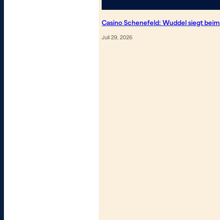
Casino Schenefeld: Wuddel siegt bei
Juli 29, 2026