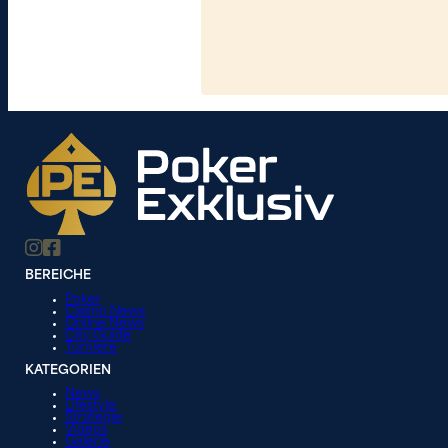
BEREICHE
Poker
Casino News
Online News
City Guide
Turniere
KATEGORIEN
News
Lifestyle
Strategie
Videos
Galerie