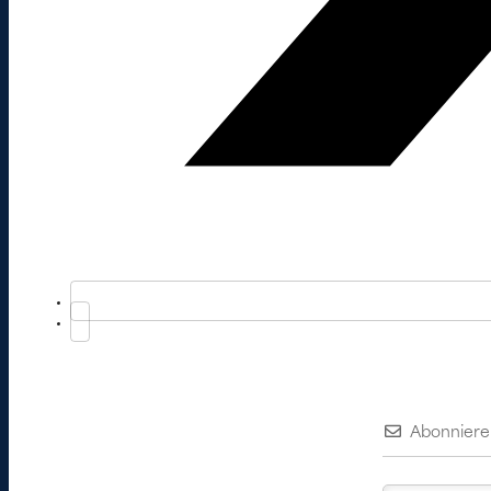
Abonniere