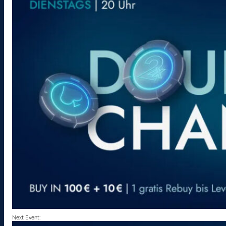
Next Event: