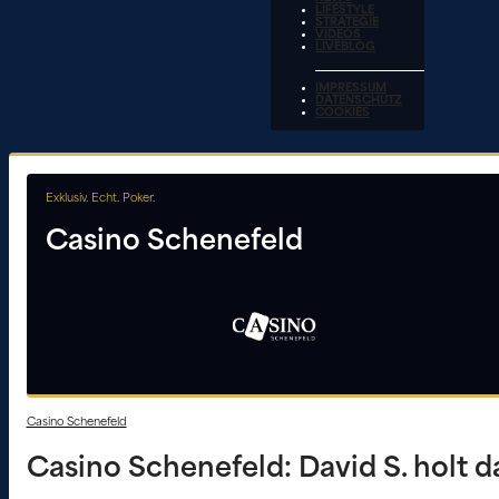
LIFESTYLE
STRATEGIE
VIDEOS
LIVEBLOG
IMPRESSUM
DATENSCHUTZ
COOKIES
Exklusiv. Echt. Poker.
Casino Schenefeld
Casino Schenefeld
Casino Schenefeld: David S. holt 