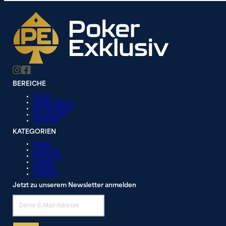
BEREICHE
Poker
Casino News
Online News
City Guide
Turniere
KATEGORIEN
News
Lifestyle
Strategie
Videos
Galerie
Liveblog
Jetzt zu unserem Newsletter anmelden