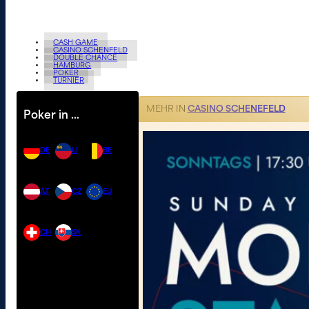
CASH GAME
CASINO SCHENFELD
DOUBLE CHANCE
HAMBURG
POKER
TURNIER
MEHR IN
CASINO SCHENEFELD
Poker in …
DE
LI
BE
AT
CZ
EU
CH
SK