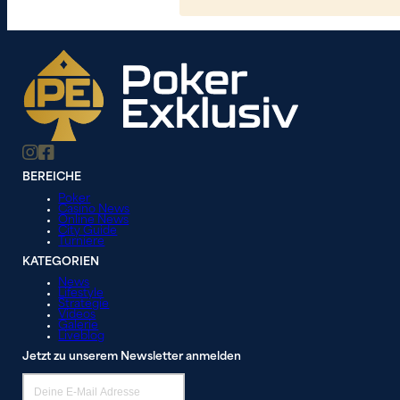
BEREICHE
Poker
Casino News
Online News
City Guide
Turniere
KATEGORIEN
News
Lifestyle
Strategie
Videos
Galerie
Liveblog
Jetzt zu unserem Newsletter anmelden