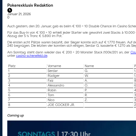
Pokerexklusiv Redaktion
Januar 21, 2026
0
Auch gestern, den 20. Januar, gab es beim € 100 + 10 Double Chance im Casino Schenef
Für das Buy-In von € 100 + 10 erhielt jeder Starter wie gewohnt zwei Stacks à 10.000
Abzug der 5 % Tronc € 5.890 im Pot.
Die ersten acht Plätze waren bezahlt, der Sieger konnte sich auf € 1.770 freuen. A
240 begnügen. Die letzten vier konnten sich einigen, Serdar G. kassierte € 1.270 als Sie
Am Sonntag steht dann wieder das € 200 + 20 Monster Stack (100k/20′) an, der
Cou
unter
casino-schenefeld.de
.
Platz
Vorname
Name
P
1
Serdar
G.
1
2
Rüdiger
W.
1
3
Faiz
A.
8
4
Alessandro
O.
6
5
Robin
P.
4
6
Tom
R.
3
7
Nico
Z.
3
8
JOE COCKER JR.
2
Coming up