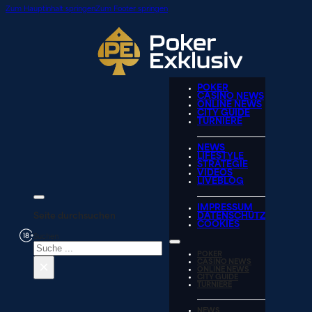
Zum Hauptinhalt springen
Zum Footer springen
POKER
CASINO NEWS
ONLINE NEWS
CITY GUIDE
TURNIERE
NEWS
LIFESTYLE
STRATEGIE
VIDEOS
LIVEBLOG
IMPRESSUM
Seite durchsuchen
DATENSCHUTZ
COOKIES
Suchen
POKER
×
CASINO NEWS
ONLINE NEWS
CITY GUIDE
TURNIERE
NEWS