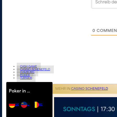
0
COMMEN
CASH GAME
CASINO SCHENEFELD
HAMBURG
POKER
TURNIER
MEHR IN
CASINO SCHENEFELD
Poker in …
DE
LI
BE