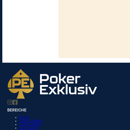
BEREICHE
Poker
Casino News
Online News
City Guide