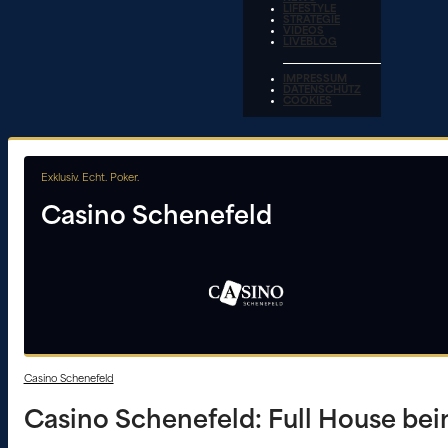
LIFESTYLE
STRATEGIE
VIDEOS
LIVEBLOG
IMPRESSUM
DATENSCHUTZ
COOKIES
Exklusiv. Echt. Poker.
Casino Schenefeld
Casino Schenefeld
Casino Schenefeld: Full House be