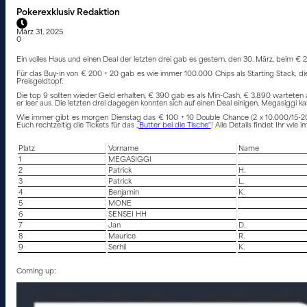
Pokerexklusiv Redaktion
März 31, 2025
0
Ein volles Haus und einen Deal der letzten drei gab es gestern, den 30. März, beim €
Für das Buy-in von € 200 + 20 gab es wie immer 100.000 Chips als Starting Stack, 
Preisgeldtopf.
Die top 9 sollten wieder Geld erhalten, € 390 gab es als Min-Cash, € 3.890 warteten
er leer aus. Die letzten drei dagegen konnten sich auf einen Deal einigen, Megasiggi ka
Wie immer gibt es morgen Dienstag das € 100 + 10 Double Chance (2 x 10.000/15-20‘)
Euch rechtzeitig die Tickets für das
„Butter bei die Tische“
! Alle Details findet Ihr wie
Platz
Vorname
Name
1
MEGASIGGI
2
Patrick
H.
3
Patrick
L.
4
Benjamin
K.
5
MONE
6
SENSEI HH
7
Jan
D.
8
Maurice
R.
9
Serhii
K.
Coming up: