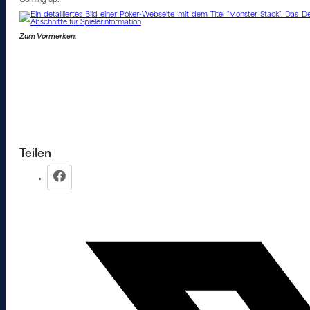
Coming up:
Zum Vormerken:
Teilen