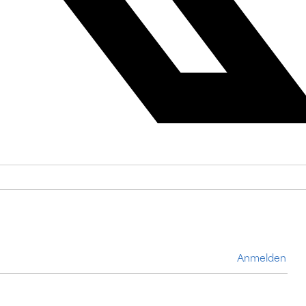
Anmelden