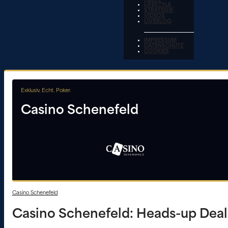
LIFESTYLE
STRATEGIE
VIDEOS
LIVEBLOG
IMPRESSUM
DATENSCHUTZ
COOKIES
Exklusiv. Echt. Poker.
Casino Schenefeld
Casino Schenefeld
Casino Schenefeld: Heads-up Dea