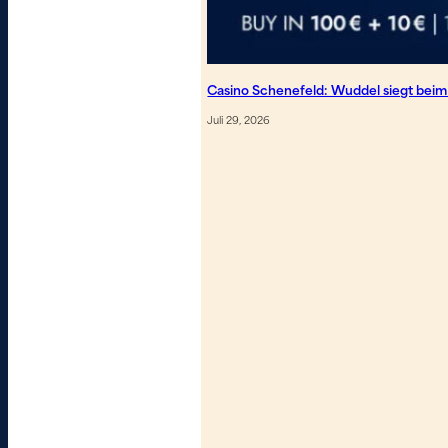
Casino Schenefeld: Wuddel siegt bei
Juli 29, 2026