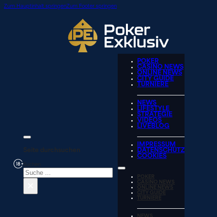
Zum Hauptinhalt springen
Zum Footer springen
POKER
CASINO NEWS
ONLINE NEWS
CITY GUIDE
TURNIERE
NEWS
LIFESTYLE
STRATEGIE
VIDEOS
LIVEBLOG
IMPRESSUM
Seite durchsuchen
DATENSCHUTZ
COOKIES
Suchen
POKER
×
CASINO NEWS
ONLINE NEWS
CITY GUIDE
TURNIERE
NEWS