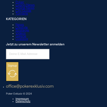
Poker
Casino News
Online News
City Guide
Turniere
KATEGORIEN
News
Lifestyle
Strategie
Videos
Galerie
Liveblog
Jetzt zu unserem Newsletter anmelden
Signup
office@pokerexklusiv.com
Poker Exklusiv © 2024
Impressum
Datenschutz