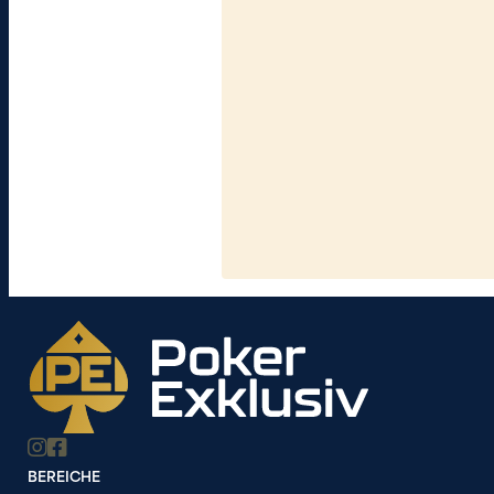
BEREICHE