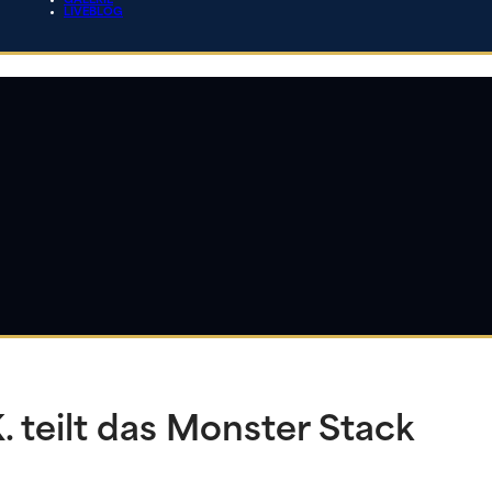
GALERIE
LIVEBLOG
. teilt das Monster Stack