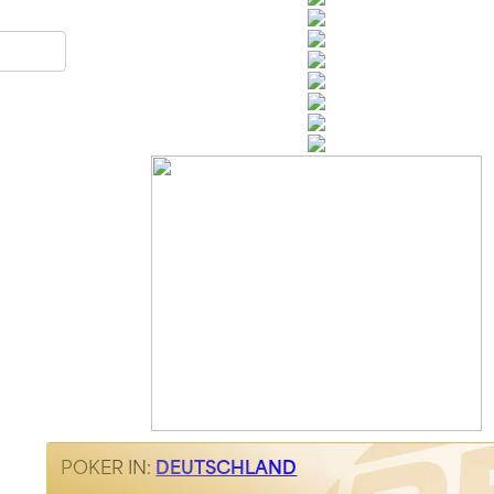
POKER IN:
DEUTSCHLAND