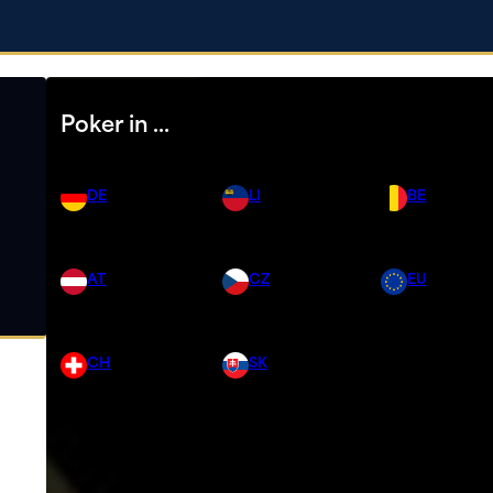
Poker in …
DE
LI
BE
AT
CZ
EU
CH
SK