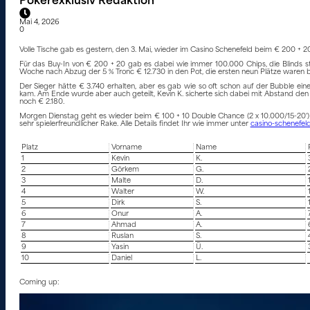
Pokerexklusiv Redaktion
Mai 4, 2026
0
Volle Tische gab es gestern, den 3. Mai, wieder im Casino Schenefeld beim € 200 + 20
Für das Buy-In von € 200 + 20 gab es dabei wie immer 100.000 Chips, die Blinds st
Woche nach Abzug der 5 % Tronc € 12.730 in den Pot, die ersten neun Plätze waren b
Der Sieger hätte € 3.740 erhalten, aber es gab wie so oft schon auf der Bubble ein
kam. Am Ende wurde aber auch geteilt, Kevin K. sicherte sich dabei mit Abstand den 
noch € 2.180.
Morgen Dienstag geht es wieder beim € 100 + 10 Double Chance (2 x 10.000/15-20‘) a
sehr spielerfreundlicher Rake. Alle Details findet Ihr wie immer unter
casino-schenefel
Platz
Vorname
Name
1
Kevin
K.
2
Görkem
G.
3
Malte
D.
4
Walter
W.
5
Dirk
S.
6
Onur
A.
7
Ahmad
A.
8
Ruslan
S.
9
Yasin
Ü.
10
Daniel
L.
Coming up: