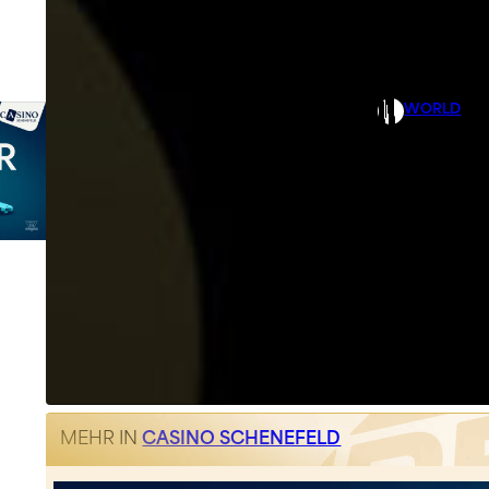
WORLD
MEHR IN
CASINO SCHENEFELD