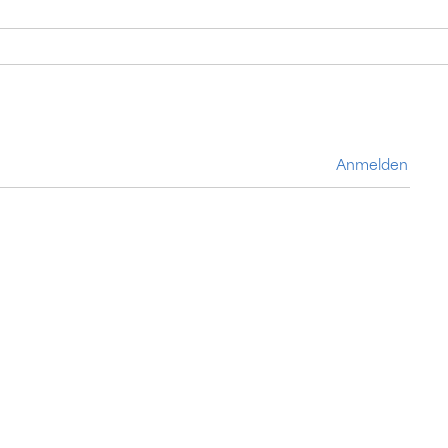
Anmelden