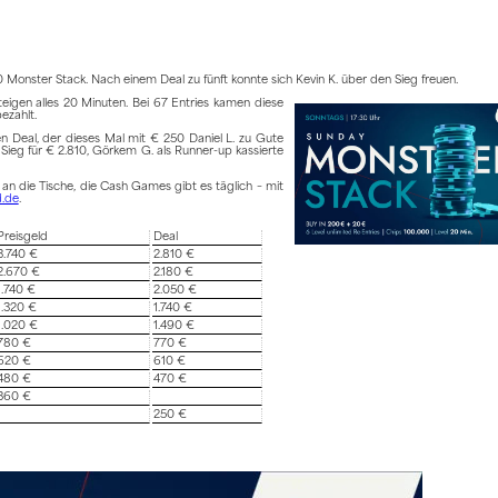
 Monster Stack. Nach einem Deal zu fünft konnte sich Kevin K. über den Sieg freuen.
eigen alles 20 Minuten. Bei 67 Entries kamen diese
ezahlt.
en Deal, der dieses Mal mit € 250 Daniel L. zu Gute
Sieg für € 2.810, Görkem G. als Runner-up kassierte
n die Tische, die Cash Games gibt es täglich – mit
d.de
.
Preisgeld
Deal
3.740 €
2.810 €
2.670 €
2.180 €
1.740 €
2.050 €
1.320 €
1.740 €
1.020 €
1.490 €
780 €
770 €
620 €
610 €
480 €
470 €
360 €
250 €