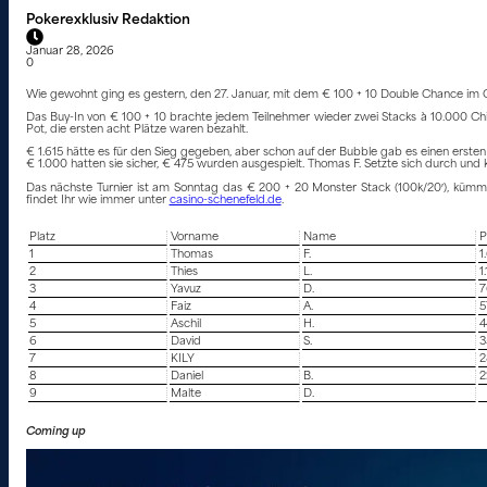
Pokerexklusiv Redaktion
Januar 28, 2026
0
Wie gewohnt ging es gestern, den 27. Januar, mit dem € 100 + 10 Double Chance im C
Das Buy-In von € 100 + 10 brachte jedem Teilnehmer wieder zwei Stacks à 10.000 Chip
Pot, die ersten acht Plätze waren bezahlt.
€ 1.615 hätte es für den Sieg gegeben, aber schon auf der Bubble gab es einen erste
€ 1.000 hatten sie sicher, € 475 wurden ausgespielt. Thomas F. Setzte sich durch und k
Das nächste Turnier ist am Sonntag das € 200 + 20 Monster Stack (100k/20′), kümme
findet Ihr wie immer unter
casino-schenefeld.de
.
Platz
Vorname
Name
P
1
Thomas
F.
1
2
Thies
L.
1
3
Yavuz
D.
7
4
Faiz
A.
5
5
Aschil
H.
4
6
David
S.
3
7
KILY
2
8
Daniel
B.
2
9
Malte
D.
Coming up