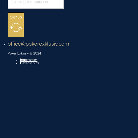
Signup
office@pokerexklusiv.com
Poker Exklusiv © 2024
Impressum
Datenschutz