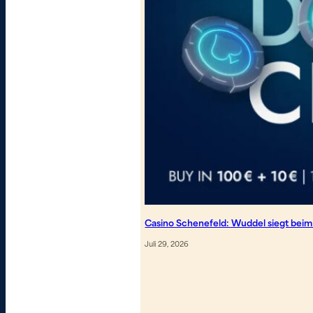
Casino Schenefeld: Wuddel siegt bei
Juli 29, 2026