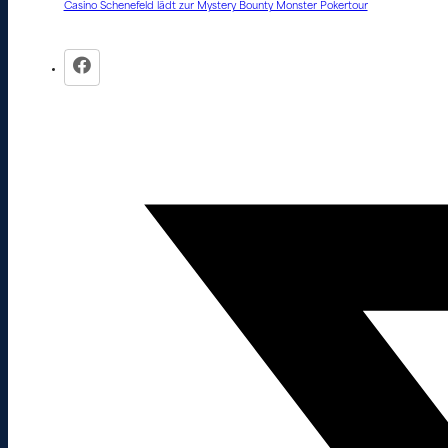
Casino Schenefeld lädt zur Mystery Bounty Monster Pokertour