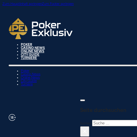
Zum Hauptinhalt springen
Zum Footer springen
POKER
CASINO NEWS
ONLINE NEWS
CITY GUIDE
TURNIERE
Poker
Casino News
Online News
City Guide
Turniere
Seite durchsuchen
Suchen
×