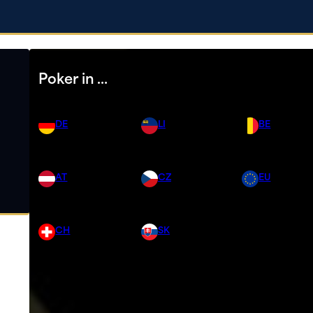
Poker in …
DE
LI
BE
AT
CZ
EU
CH
SK