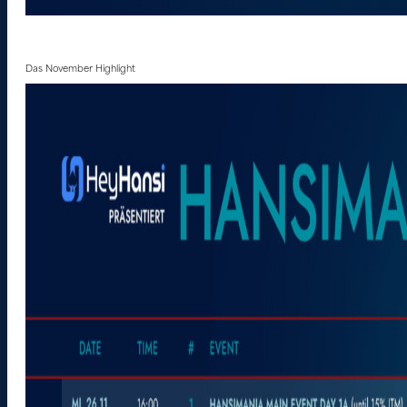
Das November Highlight