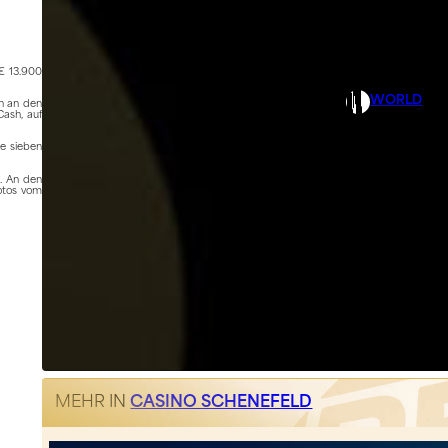
 € 13.900
WORLD
n an den
Cash, auf
ie sieben
). An den
Fotos vom
MEHR IN
CASINO SCHENEFELD