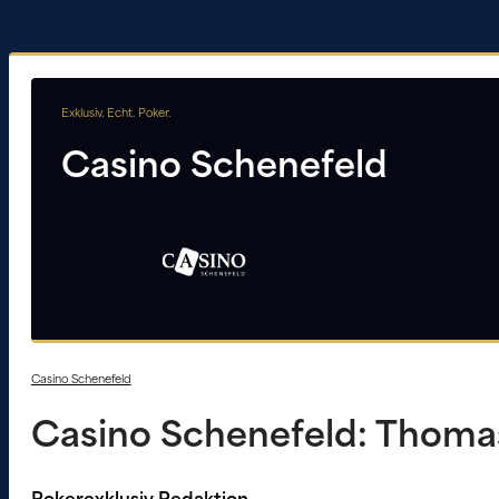
Exklusiv. Echt. Poker.
Casino Schenefeld
Casino Schenefeld
Casino Schenefeld: Thomas