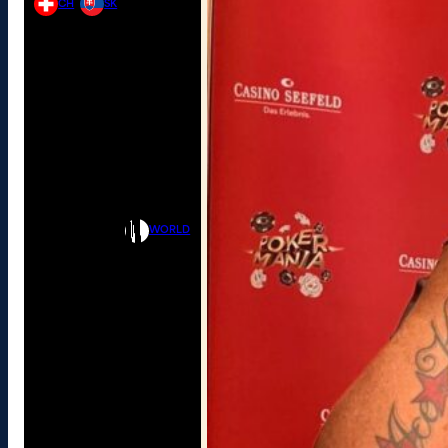
CH
SK
WORLD