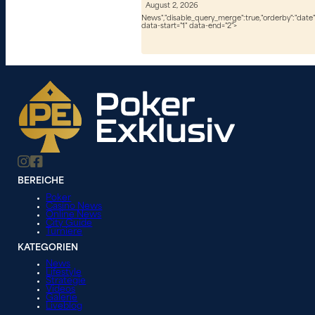
August 2, 2026
News","disable_query_merge":true,"orderby":"date","
data-start="1" data-end="2">
BEREICHE
Poker
Casino News
Online News
City Guide
Turniere
KATEGORIEN
News
Lifestyle
Strategie
Videos
Galerie
Liveblog