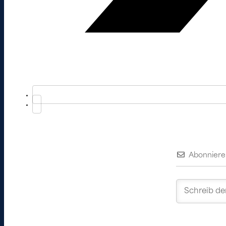
Abonniere