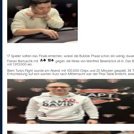
17 Spieler sollten das Finale erreichen, wobei die Bubble Phase schon ein wenig daue
Fabian Bartuschk mit
gegen die Nines von Manfred Besenböck all-in. Das 
mit 1.913.000 ein.
Beim Turbo Flight wurde am Abend mit 100.000 Chips und 20 Minuten gespielt. 34 Teilne
Entscheidung auf sich warten. Kurz nach Mitternacht war der Final Table erreicht, aber