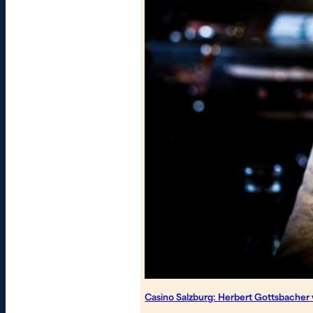
Casino Salzburg: Herbert Gottsbacher 