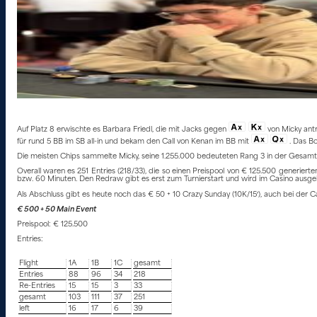
Auf Platz 8 erwischte es Barbara Friedl, die mit Jacks gegen
von Micky ant
für rund 5 BB im SB all-in und bekam den Call von Kenan im BB mit
. Das B
Die meisten Chips sammelte Micky, seine 1.255.000 bedeuteten Rang 3 in der Gesam
Overall waren es 251 Entries (218/33), die so einen Preispool von € 125.500 generierten
bzw. 60 Minuten. Den Redraw gibt es erst zum Turnierstart und wird im Casino ausge
Als Abschluss gibt es heute noch das € 50 + 10 Crazy Sunday (10K/15′), auch bei der
€ 500 + 50 Main Event
Preispool: € 125.500
Entries:
Flight
1A
1B
1C
gesamt
Entries
88
96
34
218
Re-Entries
15
15
3
33
gesamt
103
111
37
251
left
16
17
6
39