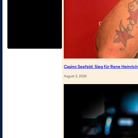
Casino Seefeld: Sieg für Rene Heinric
August 2, 2026