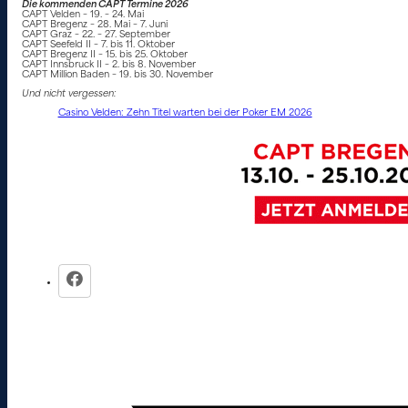
Die kommenden CAPT Termine 2026
CAPT Velden – 19. – 24. Mai
CAPT Bregenz – 28. Mai – 7. Juni
CAPT Graz – 22. – 27. September
CAPT Seefeld II – 7. bis 11. Oktober
CAPT Bregenz II – 15. bis 25. Oktober
CAPT Innsbruck II – 2. bis 8. November
CAPT Million Baden – 19. bis 30. November
Und nicht vergessen:
Casino Velden: Zehn Titel warten bei der Poker EM 2026