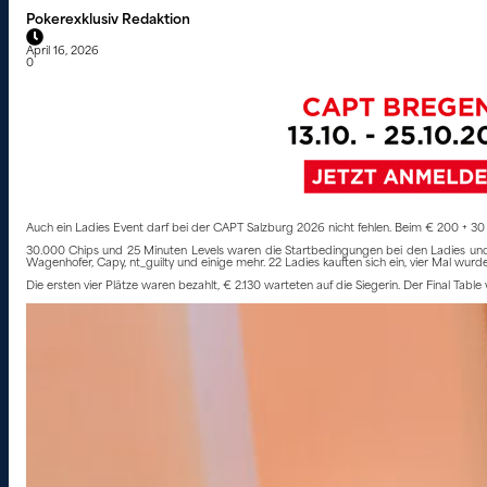
Pokerexklusiv Redaktion
April 16, 2026
0
Auch ein Ladies Event darf bei der CAPT Salzburg 2026 nicht fehlen. Beim € 200 + 30 L
30.000 Chips und 25 Minuten Levels waren die Startbedingungen bei den Ladies und es
Wagenhofer, Capy, nt_guilty und einige mehr. 22 Ladies kauften sich ein, vier Mal wur
Die ersten vier Plätze waren bezahlt, € 2.130 warteten auf die Siegerin. Der Final Tabl