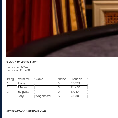
€ 200 + 30 Ladies Event
Entries: 26 (22/4)
Preispool: € 5.200
Rang
Vorname
Name
Nation
Preisgeld
1
Capy
A
€ 2.130
2
Medusa
D
€ 1.450
3
nt_guilty
D
€ 940
4
Tanja
Wagenhofer
A
€ 680
Schedule CAPT Salzburg 2026