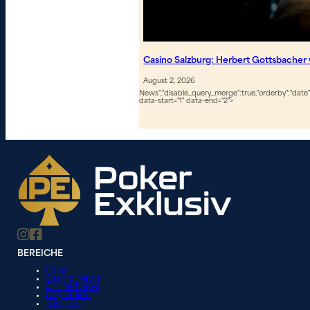
Casino Salzburg: Herbert Gottsbacher 
August 2, 2026
News","disable_query_merge":true,"orderby":"date","
data-start="1" data-end="2">
BEREICHE
Poker
Casino News
Online News
City Guide
Turniere