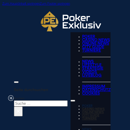
Zum Hauptinhalt springen
Zum Footer springen
POKER
CASINO NEWS
ONLINE NEWS
CITY GUIDE
TURNIERE
NEWS
LIFESTYLE
STRATEGIE
VIDEOS
LIVEBLOG
IMPRESSUM
Seite durchsuchen
DATENSCHUTZ
COOKIES
Suchen
POKER
×
CASINO NEWS
ONLINE NEWS
CITY GUIDE
TURNIERE
NEWS