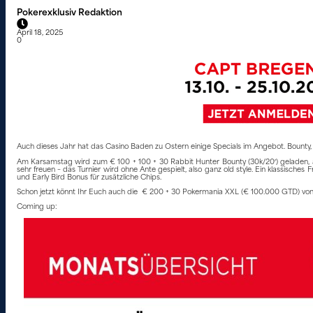
Pokerexklusiv Redaktion
April 18, 2025
0
Auch dieses Jahr hat das Casino Baden zu Ostern einige Specials im Angebot. Bounty
Am Karsamstag wird zum € 100 + 100 + 30 Rabbit Hunter Bounty (30k/20′) geladen, am
sehr freuen – das Turnier wird ohne Ante gespielt, also ganz old style. Ein klassische
und Early Bird Bonus für zusätzliche Chips.
Schon jetzt könnt Ihr Euch auch die € 200 + 30 Pokermania XXL (€ 100.000 GTD) von 30
Coming up: