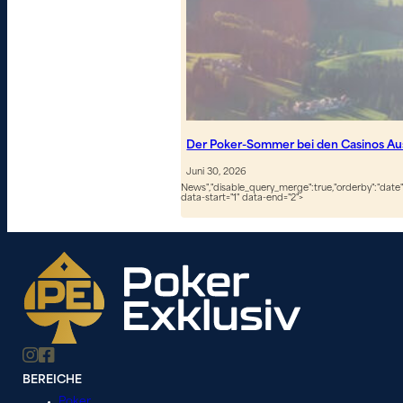
Der Poker-Sommer bei den Casinos Aus
Juni 30, 2026
News","disable_query_merge":true,"orderby":"date","
data-start="1" data-end="2">
BEREICHE
Poker