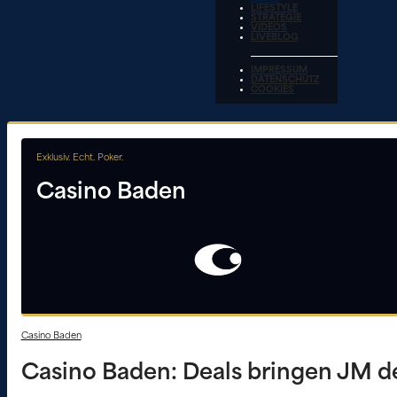
LIFESTYLE
STRATEGIE
VIDEOS
LIVEBLOG
IMPRESSUM
DATENSCHUTZ
COOKIES
Exklusiv. Echt. Poker.
Casino Baden
Casino Baden
Casino Baden: Deals bringen JM 