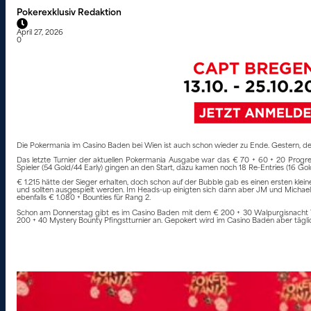
Pokerexklusiv Redaktion
April 27, 2026
0
Die Pokermania im Casino Baden bei Wien ist auch schon wieder zu Ende. Gestern, den
Das letzte Turnier der aktuellen Pokermania Ausgabe war das € 70 + 60 + 20 Progre
Spieler (54 Gold/44 Early) gingen an den Start, dazu kamen noch 18 Re-Entries (16 Gol
€ 1.215 hätte der Sieger erhalten, doch schon auf der Bubble gab es einen ersten klein
und sollten ausgespielt werden. Im Heads-up einigten sich dann aber JM und Michael, 
ebenfalls € 1.080 + Bounties für Rang 2.
Schon am Donnerstag gibt es im Casino Baden mit dem € 200 + 30 Walpurgisnacht Turni
200 + 40 Mystery Bounty Pfingstturnier an. Gepokert wird im Casino Baden aber täglic