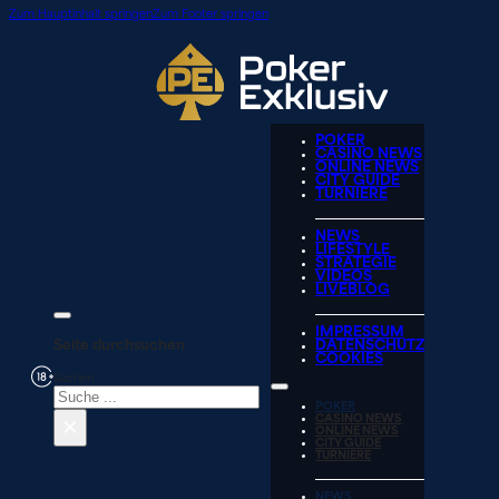
Zum Hauptinhalt springen
Zum Footer springen
POKER
CASINO NEWS
ONLINE NEWS
CITY GUIDE
TURNIERE
NEWS
LIFESTYLE
STRATEGIE
VIDEOS
LIVEBLOG
IMPRESSUM
Seite durchsuchen
DATENSCHUTZ
COOKIES
Suchen
POKER
×
CASINO NEWS
ONLINE NEWS
CITY GUIDE
TURNIERE
NEWS