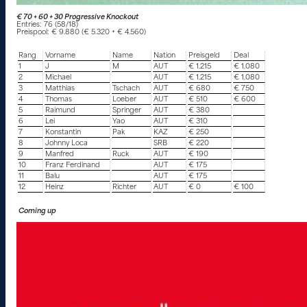
€ 70 + 60 + 30 Progressive Knockout
Entries: 76 (58/18)
Preispool: € 9.880 (€ 5.320 + € 4.560)
Rang
Vorname
Name
Nation
Preisgeld
Deal
1
J
M
AUT
€ 1.215
€ 1.080
2
Michael
AUT
€ 1.215
€ 1.080
3
Matthias
Tschach
AUT
€ 680
€ 750
4
Thomas
Loeber
AUT
€ 510
€ 600
5
Raimund
Springer
AUT
€ 380
6
Lei
Yao
AUT
€ 310
7
Konstantin
Pak
KAZ
€ 250
8
Johnny Loca
SRB
€ 220
9
Manfred
Ruck
AUT
€ 190
10
Franz Ferdinand
AUT
€ 175
11
Balu
AUT
€ 175
12
Heinz
Richter
AUT
€ 0
€ 100
Coming up