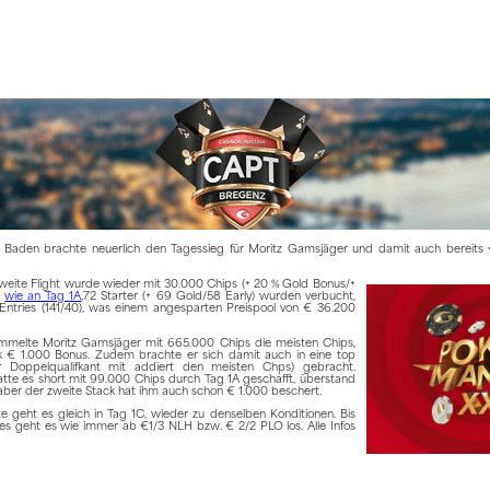
Baden brachte neuerlich den Tagessieg für Moritz Gamsjäger und damit auch bereits €
zweite Flight wurde wieder mit 30.000 Chips (+ 20 % Gold Bonus/+
h
wie an Tag 1A
,72 Starter (+ 69 Gold/58 Early) wurden verbucht,
Entries (141/40), was einem angesparten Preispool von € 36.200
sammelte Moritz Gamsjäger mit 665.000 Chips die meisten Chips,
ck € 1.000 Bonus. Zudem brachte er sich damit auch in eine top
r Doppelqualifkant mit addiert den meisten Chps) gebracht.
hatte es short mit 99.000 Chips durch Tag 1A geschafft, überstand
aber der zweite Stack hat ihm auch schon € 1.000 beschert.
e geht es gleich in Tag 1C, wieder zu denselben Konditionen. Bis
mes geht es wie immer ab €1/3 NLH bzw. € 2/2 PLO los. Alle Infos