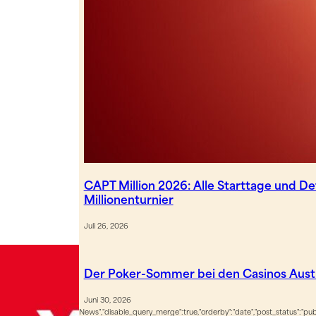
CAPT Million 2026: Alle Starttage und De
Millionenturnier
Juli 26, 2026
Der Poker-Sommer bei den Casinos Aust
Juni 30, 2026
News","disable_query_merge":true,"orderby":"date","post_status":"publ