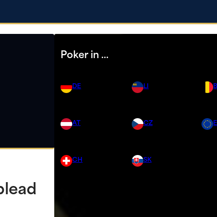
Poker in …
DE
LI
AT
CZ
CH
SK
plead