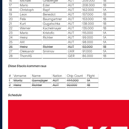
16
Michael
Grillberger
AUT
209.000
1B
17
Mario
Eder
AUT
208.000
1B
18
Christoph
Rapf
AUT
162.000
1A
19
Leon
Benedict
AUT
157.000
1B
20
Felix
Baumgartner
AUT
153.000
1B
21
Kurt
Gugatschka
AUT
138.000
1B
22
Werner
Kachelmayer
AUT
135.000
1B
23
Mario
Kristofic
AUT
115.000
1A
24
Heinz
Richter
AUT
99.000
1A
25
AA!
AUT
98.000
1A
26
Heinz
Richter
AUT
92.000
1B
27
Oleksandr
Smirnov
UKR
91.000
1A
28
ThomAS
GER
86.000
1B
Diese Stacks kommen raus
#
Vorname
Name
Nation
Chip Count
Flight
1
Moritz
Gamsjäger
AUT
444.000
1A
2
Heinz
Richter
AUT
92.000
1B
Schedule