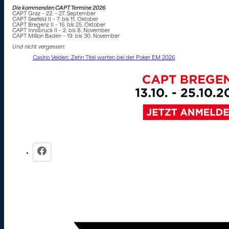
Die kommenden CAPT Termine 2026
CAPT Graz – 22. – 27. September
CAPT Seefeld II – 7. bis 11. Oktober
CAPT Bregenz II – 15. bis 25. Oktober
CAPT Innsbruck II – 2. bis 8. November
CAPT Million Baden – 19. bis 30. November
Und nicht vergessen:
Casino Velden: Zehn Titel warten bei der Poker EM 2026