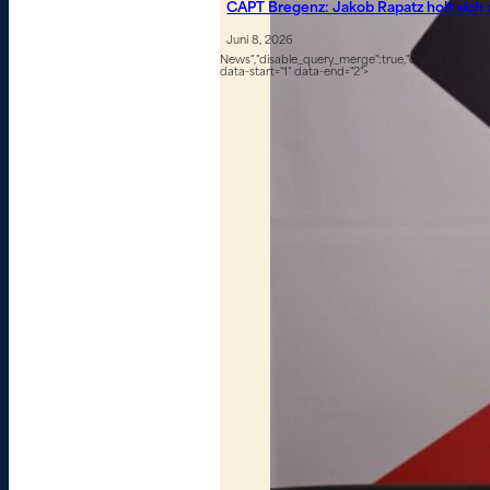
CAPT Bregenz: Jakob Rapatz holt sich
Juni 8, 2026
News","disable_query_merge":true,"orderby":"date","
data-start="1" data-end="2">