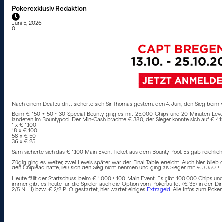
Pokerexklusiv Redaktion
Juni 5, 2026
0
Nach einem Deal zu dritt sicherte sich Sir Thomas gestern, den 4. Juni, den Sieg beim 
Beim € 150 + 50 + 30 Special Bounty ging es mit 25.000 Chips und 20 Minuten Level
landeten im Bountypool. Der Min-Cash brachte € 380, der Sieger konnte sich auf € 4.190
1 x € 1.100
18 x € 100
58 x € 50
36 x € 25
Sam sicherte sich das € 1.100 Main Event Ticket aus dem Bounty Pool. Es gab reichlic
Zügig ging es weiter, zwei Levels später war der Final Table erreicht. Auch hier blie
den Chiplead hatte, ließ sich den Sieg nicht nehmen und ging als Sieger mit € 3.350 
Heute fällt der Startschuss beim € 1.000 + 100 Main Event. Es gibt 100.000 Chips und 
immer gibt es heute für die Spieler auch die Option vom Pokerbuffet (€ 35) in der D
2/5 NLH) bzw. € 2/2 PLO gestartet, hier wartet einiges
Extrageld
. Alle Infos zum Poke