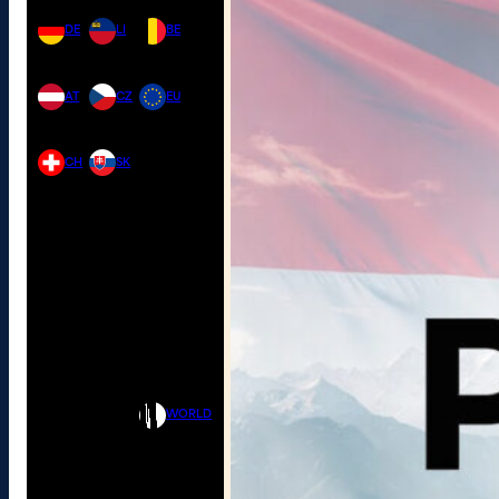
DE
LI
BE
AT
CZ
EU
CH
SK
WORLD