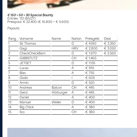
€ 150 + 50 + 30 Special Bounty
Entries: 112 (85/27)
Preispool: € 22.400 (€ 16.800 + € 5.600)
Payouts:
Rang
Vorname
Name
Nation
Preisgeld
Deal
1
Sir Thomas
D
€ 4.190
€ 3.350
2
Gagi
HRV
€ 2.800
€ 3.050
3
CheckCheckBam
D
€ 1.970
€ 2.560
4
GIBBSTUTZ
CH
€ 1.465
5
JETSET
D
€ 1.135
6
Lucas
A
€ 910
7
Bias
A
€ 755
8
Giulio
I
€ 605
9
Armin
D
€ 520
10
Andreas
Balcon
CH
€ 445
11
Gerd
Hörburger
A
€ 445
12
Daniel
A
€ 400
13
Manuel
Weiler
D
€ 400
14
Big Chick
A
€ 380
15
Ibo
CH
€ 380