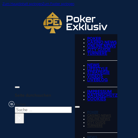
Zum Hauptinhalt springen
Zum Footer springen
POKER
CASINO NEWS
ONLINE NEWS
CITY GUIDE
TURNIERE
NEWS
LIFESTYLE
STRATEGIE
VIDEOS
LIVEBLOG
IMPRESSUM
Seite durchsuchen
DATENSCHUTZ
COOKIES
Suchen
POKER
×
CASINO NEWS
ONLINE NEWS
CITY GUIDE
TURNIERE
NEWS