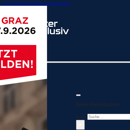
Zum Hauptinhalt springen
Zum Footer springen
POKER
CASINO NEWS
ONLINE NEWS
CITY GUIDE
TURNIERE
Poker
Casino News
Online News
City Guide
Turniere
Seite durchsuchen
Suchen
×