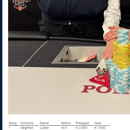
Rang
Vorname
Name
Nation
Preisgeld
Deal
1
Siegfried
Lübke
AUT
€ 2.000
€ 1.800