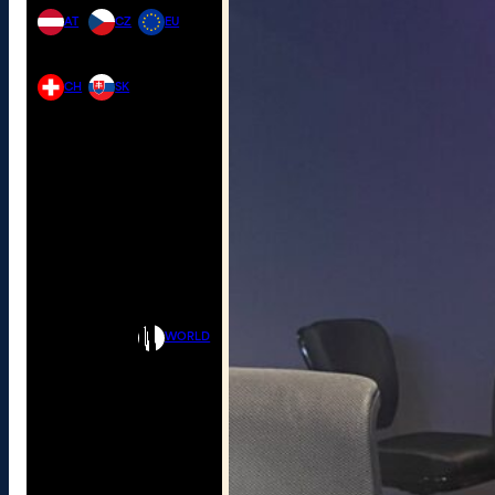
AT
CZ
EU
CH
SK
WORLD