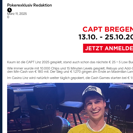
Pokerexklusiv Redaktion
März 11, 2025
0
Kaum ist die CAPT Linz 2025 gespielt, stand auch schon das nächste € 25 + 5 Low B
Wie immer wurde mit 10.000 Chips und 15 Minuten Levels gespielt, Rebuys und Add-Ons
den Min-Cash von € 180 mit. Der Sieg und € 1.270 gingen am Ende an Maximilian La
Im Casino Linz wird natürlich weiter täglich gepokert, die Cash Games starten bei € 1/