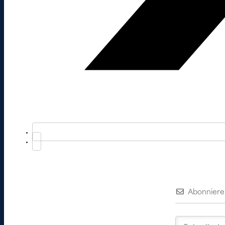
Abonniere