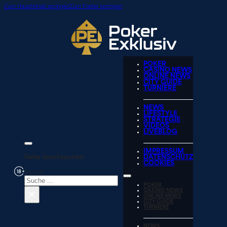
Zum Hauptinhalt springen
Zum Footer springen
POKER
CASINO NEWS
ONLINE NEWS
CITY GUIDE
TURNIERE
NEWS
LIFESTYLE
STRATEGIE
VIDEOS
LIVEBLOG
IMPRESSUM
Seite durchsuchen
DATENSCHUTZ
COOKIES
Suchen
POKER
×
CASINO NEWS
ONLINE NEWS
CITY GUIDE
TURNIERE
NEWS