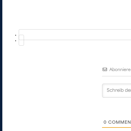
Abonniere
0
COMMEN