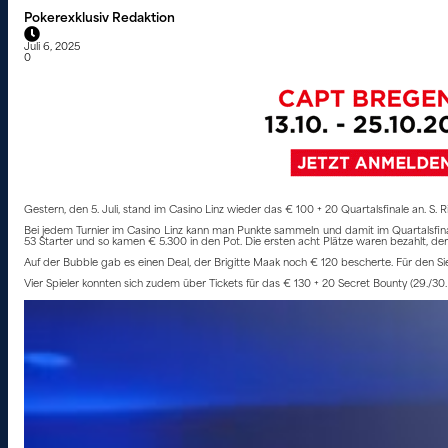
Pokerexklusiv Redaktion
Juli 6, 2025
0
Gestern, den 5. Juli, stand im Casino Linz wieder das € 100 + 20 Quartalsfinale an. S. 
Bei jedem Turnier im Casino Linz kann man Punkte sammeln und damit im Quartalsfinale 
53 Starter und so kamen € 5.300 in den Pot. Die ersten acht Plätze waren bezahlt, der 
Auf der Bubble gab es einen Deal, der Brigitte Maak noch € 120 bescherte. Für den S
Vier Spieler konnten sich zudem über Tickets für das € 130 + 20 Secret Bounty (29./3