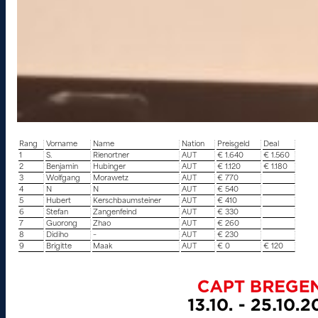
Rang
Vorname
Name
Nation
Preisgeld
Deal
1
S.
Rienortner
AUT
€ 1.640
€ 1.560
2
Benjamin
Hubinger
AUT
€ 1.120
€ 1.180
3
Wolfgang
Morawetz
AUT
€ 770
4
N
N
AUT
€ 540
5
Hubert
Kerschbaumsteiner
AUT
€ 410
6
Stefan
Zangenfeind
AUT
€ 330
7
Guorong
Zhao
AUT
€ 260
8
Didiho
–
AUT
€ 230
9
Brigitte
Maak
AUT
€ 0
€ 120