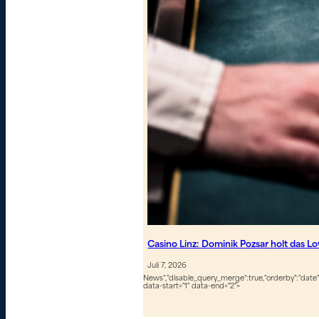
Casino Linz: Dominik Pozsar holt das 
Juli 7, 2026
News","disable_query_merge":true,"orderby":"date","
data-start="1" data-end="2">