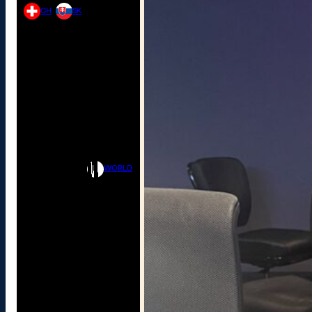
CH
SK
WORLD