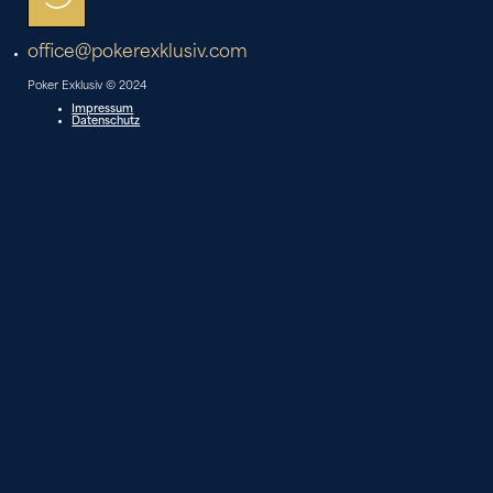
office@pokerexklusiv.com
Poker Exklusiv © 2024
Impressum
Datenschutz