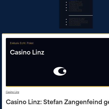
LIFESTYLE
STRATEGIE
VIDEOS
LIVEBLOG
IMPRESSUM
DATENSCHUTZ
COOKIES
Exklusiv. Echt. Poker.
Casino Linz
Casino Linz
Casino Linz: Stefan Zangenfeind 