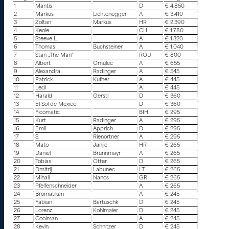
1
Mantis
D
€ 4.850
2
Markus
Lichtenegger
A
€ 3.410
3
Zoltan
Markus
HR
€ 2.390
4
Keole
CH
€ 1.780
5
Steeve L.
A
€ 1.320
6
Thomas
Buchsteiner
A
€ 1.040
7
Stan „The Man“
ROU
€ 800
8
Albert
Omulec
A
€ 655
9
Alexandra
Radinger
A
€ 545
10
Patrick
Kufner
A
€ 445
11
Ledl
A
€ 445
12
Harald
Gerstl
D
€ 360
13
El Sol de Mexico
D
€ 360
14
Ficomatic
BIH
€ 295
15
Kurt
Radinger
A
€ 295
16
Emil
Apprich
D
€ 295
17
S.
Rienortner
A
€ 295
18
Mato
Janjic
HR
€ 265
19
Daniel
Brunnmayr
A
€ 265
20
Tobias
Otter
D
€ 265
21
Dmitrij
Labunec
LT
€ 265
22
Mihail
Nanos
GR
€ 265
23
Pfeifenschneider
A
€ 265
24
Bromatikan
A
€ 245
25
Fabian
Bartuschk
D
€ 245
26
Lorenz
Kohlmaier
D
€ 245
27
Coolman
A
€ 245
28
Kevin
Schnitzer
D
€ 245