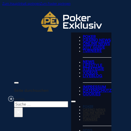
Zum Hauptinhalt springen
Zum Footer springen
POKER
CASINO NEWS
ONLINE NEWS
CITY GUIDE
TURNIERE
NEWS
LIFESTYLE
STRATEGIE
VIDEOS
LIVEBLOG
IMPRESSUM
Seite durchsuchen
DATENSCHUTZ
COOKIES
Suchen
POKER
×
CASINO NEWS
ONLINE NEWS
CITY GUIDE
TURNIERE
NEWS