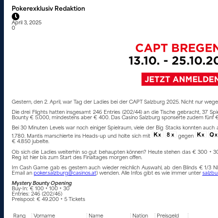
Pokerexklusiv Redaktion
April 3, 2025
0
Gestern, den 2. April, war Tag der Ladies bei der CAPT Salzburg 2025. Nicht nur weg
Die drei Flights hatten insgesamt 246 Entries (202/44) an die Tische gebracht, 37 Spi
Bounty € 5.000, mindestens aber € 400. Das Casino Salzburg sponserte zudem fünf € 
Bei 30 Minuten Levels war noch einiger Spielraum, viele der Big Stacks konnten auch
1.780. Mantis marschierte ins Heads-up und holte sich mit
gegen
€ 4.850 jubelte.
Ob sich die Ladies weiterhin so gut behaupten können? Heute stehen das € 300 + 30 P
Reg ist hier bis zum Start des Finaltages morgen offen.
Im Cash Game gab es gestern auch wieder reichlich Auswahl, ab den Blinds € 1/3 N
Email an
poker.salzburg@casinos.at
) wenden. Alle Infos gibt es wie immer unter
salzbu
Mystery Bounty Opening
Buy-In: € 100 + 100 + 30
Entries: 246 (202/46)
Preispool: € 49.200 + 5 Tickets
Rang
Vorname
Name
Nation
Preisgeld