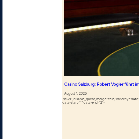
Casino Salzburg: Robert Vogler führt i
August 1, 2026
News","disable_query_merge":true,"orderby":"date","
data-start="1" data-end="2">