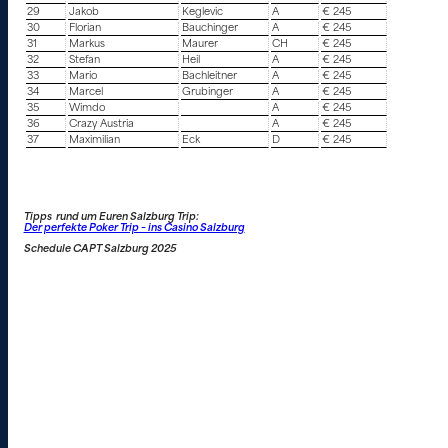
29
Jakob
Keglevic
A
€ 245
30
Florian
Bauchinger
A
€ 245
31
Markus
Maurer
CH
€ 245
32
Stefan
Heil
A
€ 245
33
Mario
Bachleitner
A
€ 245
34
Marcel
Grubinger
A
€ 245
35
Wimdo
A
€ 245
36
Crazy Austria
A
€ 245
37
Maximilian
Eck
D
€ 245
Tipps rund um Euren Salzburg Trip:
Der perfekte Poker Trip – ins Casino Salzburg
Schedule CAPT Salzburg 2025