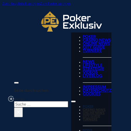
Zum Hauptinhalt springen
Zum Footer springen
POKER
CASINO NEWS
ONLINE NEWS
CITY GUIDE
TURNIERE
NEWS
LIFESTYLE
STRATEGIE
VIDEOS
LIVEBLOG
IMPRESSUM
Seite durchsuchen
DATENSCHUTZ
COOKIES
Suchen
POKER
×
CASINO NEWS
ONLINE NEWS
CITY GUIDE
TURNIERE
NEWS