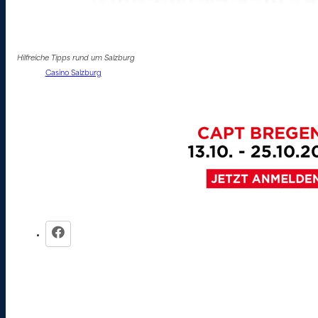
Hilfreiche Tipps rund um Salzburg
Casino Salzburg