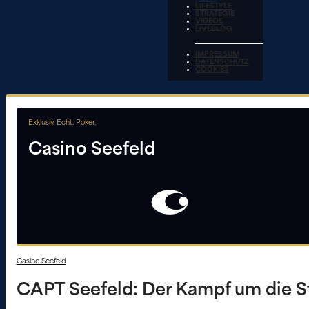
LIFESTYLE
STRATEGIE
VIDEOS
LIVEBLOG
IMPRESSUM
DATENSCHUTZ
COOKIES
Exklusiv. Echt. Poker.
Casino Seefeld
Casino Seefeld
CAPT Seefeld: Der Kampf um die S