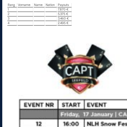
Rang
Vorname
Name
Nation
Payouts
1
7.870 €
2
5.375 €
3
3.460 €
4
2.495 €