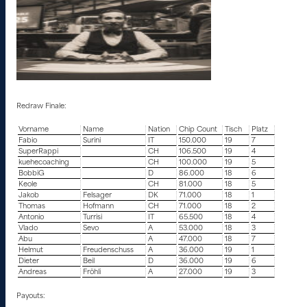
Redraw Finale:
Vorname
Name
Nation
Chip Count
Tisch
Platz
Fabio
Surini
IT
150.000
19
7
SuperRappi
CH
106.500
19
4
kuehecoaching
CH
100.000
19
5
BobbiG
D
86.000
18
6
Keole
CH
81.000
18
5
Jakob
Felsager
DK
71.000
18
1
Thomas
Hofmann
CH
71.000
18
2
Antonio
Turrisi
IT
65.500
18
4
Vlado
Sevo
A
53.000
18
3
Abu
A
47.000
18
7
Helmut
Freudenschuss
A
36.000
19
1
Dieter
Beil
D
36.000
19
6
Andreas
Fröhli
A
27.000
19
3
Payouts: