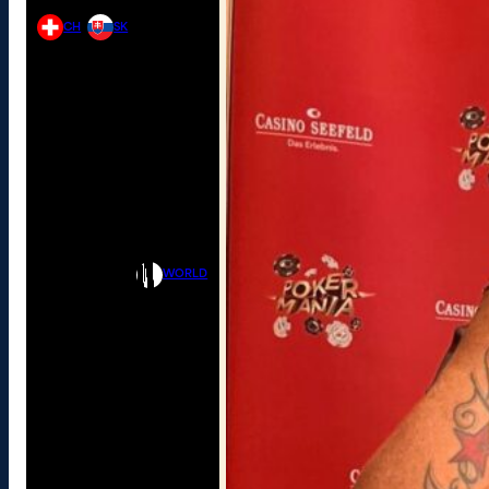
CH
SK
WORLD