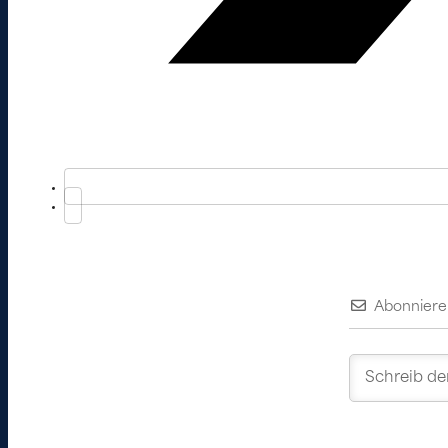
Abonniere