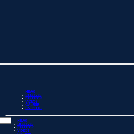
NEWS
LIFESTYLE
STRATEGIE
VIDEOS
GALERIE
LIVEBLOG
NEWS
LIFESTYLE
STRATEGIE
VIDEOS