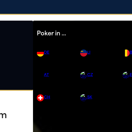
Poker in …
DE
LI
AT
CZ
CH
SK
im