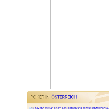
POKER IN:
ÖSTERREICH