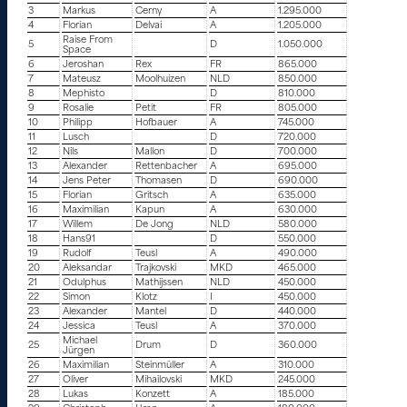
3
Markus
Cerny
A
1.295.000
4
Florian
Delvai
A
1.205.000
Raise From
5
D
1.050.000
Space
6
Jeroshan
Rex
FR
865.000
7
Mateusz
Moolhuizen
NLD
850.000
8
Mephisto
D
810.000
9
Rosalie
Petit
FR
805.000
10
Philipp
Hofbauer
A
745.000
11
Lusch
D
720.000
12
Nils
Mallon
D
700.000
13
Alexander
Rettenbacher
A
695.000
14
Jens Peter
Thomasen
D
690.000
15
Florian
Gritsch
A
635.000
16
Maximilian
Kapun
A
630.000
17
Willem
De Jong
NLD
580.000
18
Hans91
D
550.000
19
Rudolf
Teusl
A
490.000
20
Aleksandar
Trajkovski
MKD
465.000
21
Odulphus
Mathijssen
NLD
450.000
22
Simon
Klotz
I
450.000
23
Alexander
Mantel
D
440.000
24
Jessica
Teusl
A
370.000
Michael
25
Drum
D
360.000
Jürgen
26
Maximilian
Steinmüller
A
310.000
27
Oliver
Mihailovski
MKD
245.000
28
Lukas
Konzett
A
185.000