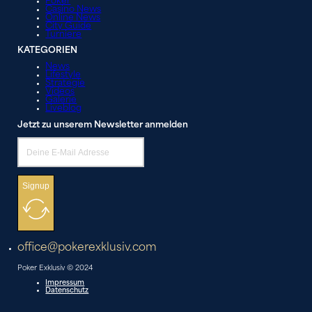
Poker
Casino News
Online News
City Guide
Turniere
KATEGORIEN
News
Lifestyle
Strategie
Videos
Galerie
Liveblog
Jetzt zu unserem Newsletter anmelden
Signup
office@pokerexklusiv.com
Poker Exklusiv © 2024
Impressum
Datenschutz