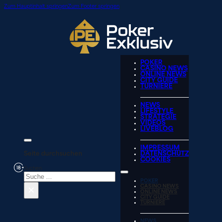
Zum Hauptinhalt springen
Zum Footer springen
POKER
CASINO NEWS
ONLINE NEWS
CITY GUIDE
TURNIERE
NEWS
LIFESTYLE
STRATEGIE
VIDEOS
LIVEBLOG
IMPRESSUM
Seite durchsuchen
DATENSCHUTZ
COOKIES
Suchen
POKER
×
CASINO NEWS
ONLINE NEWS
CITY GUIDE
TURNIERE
NEWS