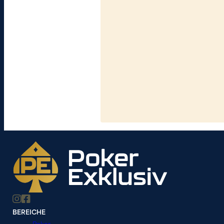
BEREICHE