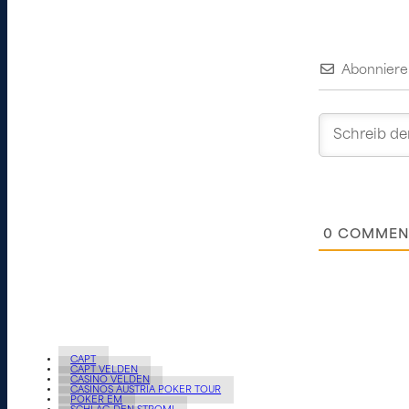
Abonniere
0
COMMEN
CAPT
CAPT VELDEN
CASINO VELDEN
CASINOS AUSTRIA POKER TOUR
POKER EM