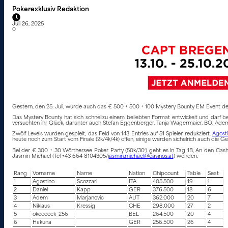
Pokerexklusiv Redaktion
Juli 26, 2025
0
Gestern, den 25. Juli, wurde auch das € 500 + 500 + 100 Mystery Bounty EM Event der
Das Mystery Bounty hat sich schnellzu einem beliebten Format entwickelt und darf bei
versuchten ihr Glück, darunter auch Stefan Eggenberger, Tanja Wagermaier, BO, Adem 
Zwölf Levels wurden gespielt, das Feld von 143 Entries auf 51 Spieler redukziert.
Agosti
heute noch zum Start vom Finale (2k/4k/4k) offen, einige werden sichelrich auch die G
Bei der € 300 + 30 Wörthersee Poker Party (50k/30′) geht es in Tag 1B, An den Cas
Jasmin Michael (Tel +43 664 8104305/
jasmin.michael@casinos.at
) wenden.
Rang
Vorname
Name
Nation
Chipcount
Table
Seat
1
Agostino
Scozzari
ITA
405.500
19
1
2
Daniel
Kapp
GER
376.500
18
6
3
Adem
Marjanovic
AUT
362.000
20
7
4
Niklaus
Kressig
CHE
298.000
27
2
5
okecceck_256
BEL
264.500
20
4
6
Hakuna
GER
256.500
26
4