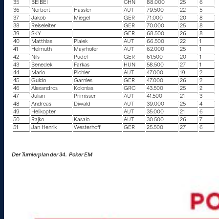
35
BEIBEI
CHN
88.000
25
6
36
Norbert
Hassler
AUT
79.500
22
5
37
Jakob
Miegel
GER
71.000
20
8
38
Reiseleiter
GER
70.000
25
8
39
SKY
GER
68.500
26
8
40
Matthias
Pialek
AUT
66.500
22
1
41
Helmuth
Mayrhofer
AUT
62.000
25
1
42
Nils
Pudel
GER
61.500
20
1
43
Benedek
Farkas
HUN
58.500
27
1
44
Mario
Pichler
AUT
47.000
19
2
45
Guido
Garnies
GER
47.000
26
2
46
Alexandros
Kolonias
GRC
43.500
25
2
47
Julian
Primisser
AUT
41.500
21
3
48
Andreas
Diwald
AUT
39.000
25
4
49
Helikopter
AUT
35.000
21
6
50
Rajko
Kasalo
AUT
30.500
26
7
51
Jan Henrik
Westerhoff
GER
25.500
27
6
Der Turnierplan der 34. Poker EM