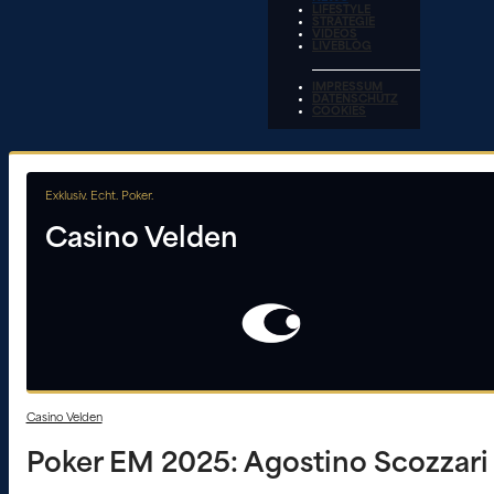
LIFESTYLE
STRATEGIE
VIDEOS
LIVEBLOG
IMPRESSUM
DATENSCHUTZ
COOKIES
Exklusiv. Echt. Poker.
Casino Velden
Casino Velden
Poker EM 2025: Agostino Scozzari