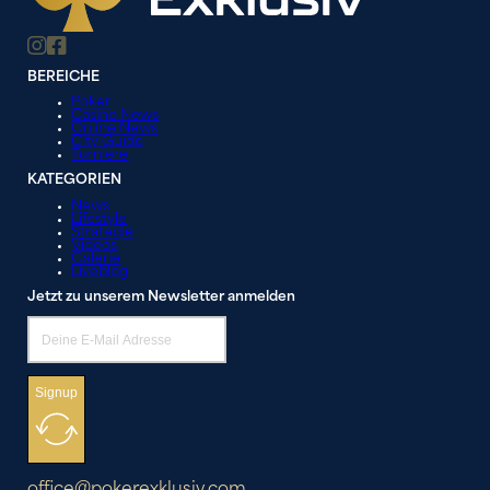
BEREICHE
Poker
Casino News
Online News
City Guide
Turniere
KATEGORIEN
News
Lifestyle
Strategie
Videos
Galerie
Liveblog
Jetzt zu unserem Newsletter anmelden
Signup
office@pokerexklusiv.com