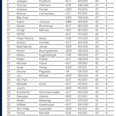
7
Juergen
Paulitsch
AUT
251.000
20
5
8
Thomas
Hofmann
CHE
249.000
21
4
9
Andreas
Fischer
GER
212.500
27
7
10
Mantas
Liachauskas
LTU
211.000
26
1
11
Billy Goat
GER
199.000
27
5
12
Adam
Johnson
GBR
194.500
22
2
13
Daniel
Brunnmayr
AUT
185.000
18
8
14
Hrvoje
Mitrovic
HRV
181.000
19
3
15
WOW
AUT
173.000
26
3
16
Oliver Patrick
Srienz
CHE
170.500
22
6
17
Sandro
Zarriello
AUT
168.500
20
2
18
Maik Marvin
Jeckel
GER
164.000
26
9
19
Moritz
Baumgaertner
GER
150.000
22
3
20
Stefan
Eggenberger
CHE
149.000
27
9
21
Stefan
Polster
AUT
148.000
20
9
22
Michael
Huber
AUT
135.500
18
7
23
Taner
Yilmaz
GER
131.500
21
8
24
Simone
Pegolotti
ITA
130.500
18
3
25
Jan
Rehder
GER
124.000
19
6
26
MC Pait
AUT
115.000
18
5
27
Michelle
Groß
AUT
113.000
22
8
28
Joschi
GER
110.000
19
4
29
Konstantin
Hammermueller
AUT
105.000
20
3
30
Georgios
Galanis
GRC
101.500
18
1
31
Stefan
Rebernig
AUT
100.500
19
7
32
Wilfried
Haselmayer
AUT
100.000
21
9
33
Tom Philip
Kazemieh
GER
94.000
26
5
34
Tomaz
Mocilnik
SVN
93.000
25
9