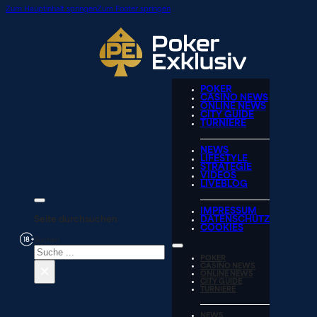
Zum Hauptinhalt springen
Zum Footer springen
POKER
CASINO NEWS
ONLINE NEWS
CITY GUIDE
TURNIERE
NEWS
LIFESTYLE
STRATEGIE
VIDEOS
LIVEBLOG
IMPRESSUM
Seite durchsuchen
DATENSCHUTZ
COOKIES
Suchen
POKER
×
CASINO NEWS
ONLINE NEWS
CITY GUIDE
TURNIERE
NEWS