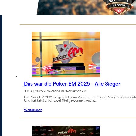
Das war die Poker EM 2025 – Alle Sieger
Juli 30, 2025 • Pokerexklusiv Redaktion • 2
Die Poker EM 2025 ist gespielt, Jan Zupec ist der neue Poker Europameiste
Und hat tatsächlich zwei Titel gewonnen. Auch…
Weiterlesen