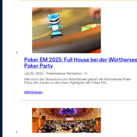
Poker EM 2025: Full House bei der Wörtherse
Poker Party
Juli 26, 2025 • Pokerexklusiv Redaktion • 0
Wie auch der Showdown am Wörthersee gehört die Wörthersee Poker
Party seit Jahren zu den fixen Highlights der Poker EM…
Weiterlesen