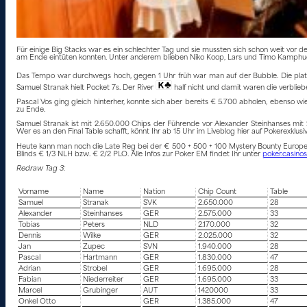
Für einige Big Stacks war es ein schlechter Tag und sie mussten sich schon weit vor 
am Ende eintüten konnten. Unter anderem blieben Niko Koop, Lars und Timo Kamphues, w
Das Tempo war durchwegs hoch, gegen 1 Uhr früh war man auf der Bubble. Die platz
Samuel Stranak hielt Pocket 7s. Der River
half nicht und damit waren die verblie
Pascal Vos ging gleich hinterher, konnte sich aber bereits € 5.700 abholen, ebenso
zu Ende.
Samuel Stranak ist mit 2.650.000 Chips der Führende vor Alexander Steinhanses mit 2.
Wer es an den Final Table schafft, könnt Ihr ab 15 Uhr im Liveblog hier auf Pokerexklusiv
Heute kann man noch die Late Reg bei der € 500 + 500 + 100 Mystery Bounty Europea
Blinds € 1/3 NLH bzw. € 2/2 PLO. Alle Infos zur Poker EM findet Ihr unter
poker.casinos
Redraw Tag 3:
Vorname
Name
Nation
Chip Count
Table
Samuel
Stranak
SVK
2.650.000
28
Alexander
Steinhanses
GER
2.575.000
33
Tobias
Peters
NLD
2.170.000
32
Dennis
Wilke
GER
2.025.000
32
Jan
Zupec
SVN
1.940.000
28
Pascal
Hartmann
GER
1.830.000
47
Adrian
Strobel
GER
1.695.000
28
Fabian
Niederreiter
GER
1.695.000
33
Marcel
Grubinger
AUT
1420000
33
Onkel Otto
GER
1.385.000
47