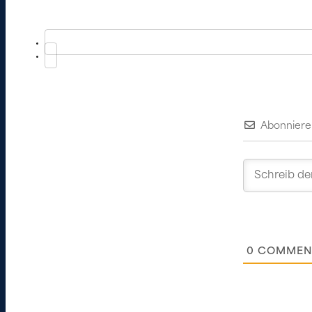
Abonniere
0
COMMEN