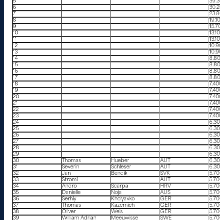
5
39.
6
30.
7
23.
8
19.1
9
15.7
10
13.1
11
13.1
12
10.
13
10.
14
8.8
15
8.8
16
8.8
17
8.8
18
7.40
19
7.40
20
7.40
21
7.40
22
7.40
23
7.40
24
6.3
25
6.3
26
6.3
27
6.3
28
6.3
29
6.3
30
Thomas
Hueber
AUT
6.3
31
Severin
Schleser
AUT
6.3
32
Jan
Bendik
SVK
5.70
33
Stromi
AUT
5.70
34
Andro
Scarpa
HRV
5.70
35
Danielle
Noja
AUS
5.70
36
Serhiy
Kholyavko
GER
5.70
37
Thomas
Kazemieh
GER
5.70
38
Oliver
Weis
GER
5.70
39
William Adrian
Meeuwisse
SWE
5.70