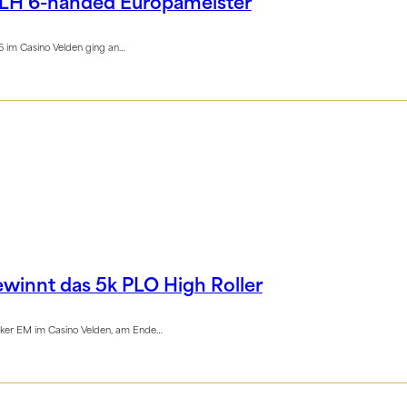
NLH 6-handed Europameister
 im Casino Velden ging an…
winnt das 5k PLO High Roller
Poker EM im Casino Velden, am Ende…