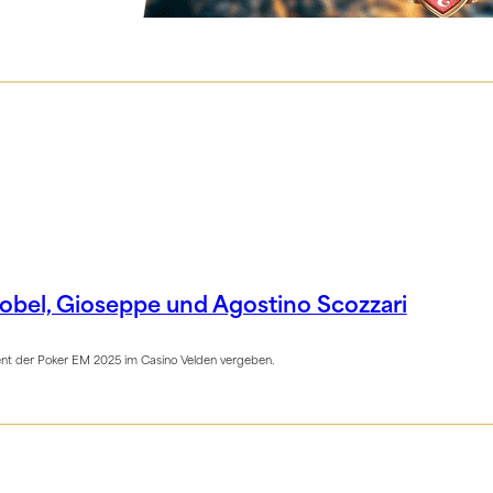
robel, Gioseppe und Agostino Scozzari
ent der Poker EM 2025 im Casino Velden vergeben.