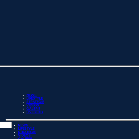
NEWS
LIFESTYLE
STRATEGIE
VIDEOS
GALERIE
LIVEBLOG
NEWS
LIFESTYLE
STRATEGIE
VIDEOS