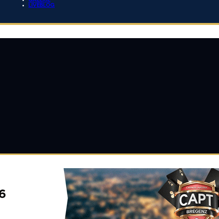
GALERIE
LIVEBLOG