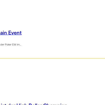
ain Event
t der Poker EM im…