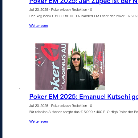
Poker EM 2025: Jan Zupec ist der 
Juli 23, 2025 • Pokerexklusiv Redaktion • 0
Der Sieg beim € 800 + 80 NLH 6-handed EM Event der Poker EM 2025
Weiterlesen
Poker EM 2025: Emanuel Kutschi ge
Juli 23, 2025 • Pokerexklusiv Redaktion • 0
Für reichlich Aufsehen sorgte das € 5.000 + 400 PLO High Roller der 
Weiterlesen