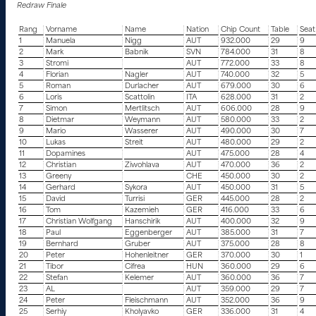
Redraw Finale
Rang
Vorname
Name
Nation
Chip Count
Table
Seat
1
Manuela
Nigg
AUT
932.000
29
9
2
Mark
Babnik
SVN
784.000
31
8
3
Stromi
AUT
772.000
33
8
4
Florian
Nagler
AUT
740.000
32
5
5
Roman
Durlacher
AUT
679.000
30
6
6
Loris
Scattolin
ITA
628.000
31
2
7
Simon
Mertlitsch
AUT
606.000
28
9
8
Dietmar
Weymann
AUT
580.000
33
2
9
Mario
Wasserer
AUT
490.000
30
7
10
Lukas
Streit
AUT
480.000
29
2
11
Dopamines
AUT
475.000
28
4
12
Christian
Ziwohlava
AUT
470.000
36
2
13
Greeny
CHE
450.000
30
2
14
Gerhard
Sykora
AUT
450.000
31
5
15
David
Turrisi
GER
445.000
28
2
16
Tom
Kazemieh
GER
416.000
33
6
17
Christian Wolfgang
Hanschirik
AUT
400.000
32
9
18
Paul
Eggenberger
AUT
385.000
31
7
19
Bernhard
Gruber
AUT
375.000
28
8
20
Peter
Hohenleitner
GER
370.000
30
1
21
Tibor
Cifrea
HUN
360.000
29
6
22
Stefan
Kelemer
AUT
360.000
36
7
23
AL
AUT
359.000
29
7
24
Peter
Fleischmann
AUT
352.000
36
9
25
Serhiy
Kholyavko
GER
336.000
31
4