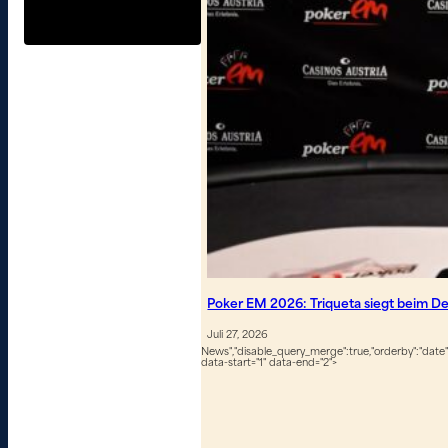
Poker EM 2026: Triqueta siegt beim D
Juli 27, 2026
News","disable_query_merge":true,"orderby":"date","
data-start="1" data-end="2">