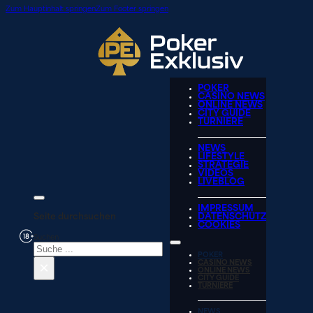
Zum Hauptinhalt springen
Zum Footer springen
POKER
CASINO NEWS
ONLINE NEWS
CITY GUIDE
TURNIERE
NEWS
LIFESTYLE
STRATEGIE
VIDEOS
LIVEBLOG
IMPRESSUM
Seite durchsuchen
DATENSCHUTZ
COOKIES
Suchen
POKER
×
CASINO NEWS
ONLINE NEWS
CITY GUIDE
TURNIERE
NEWS