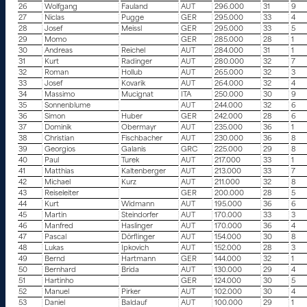
26
Wolfgang
Fauland
AUT
296.000
31
9
27
Niclas
Pugge
GER
295.000
33
4
28
Josef
Meissl
GER
295.000
33
5
29
Momo
GER
285.000
28
1
30
Andreas
Reichel
AUT
284.000
31
1
31
Kurt
Radinger
AUT
280.000
32
7
32
Roman
Hollub
AUT
265.000
32
3
33
Josef
Kovarik
AUT
264.000
32
4
34
Massimo
Mucignat
ITA
250.000
30
9
35
Sonnenblume
AUT
244.000
32
6
36
Simon
Huber
GER
242.000
28
6
37
Dominik
Obermayr
AUT
235.000
36
1
38
Christian
Fischbacher
AUT
230.000
36
8
39
Georgios
Galanis
GRC
225.000
29
8
40
Paul
Turek
AUT
217.000
33
1
41
Matthias
Kaltenberger
AUT
213.000
33
7
42
Michael
Kurz
AUT
211.000
32
8
43
Reiseleiter
GER
200.000
28
5
44
Kurt
Widmann
AUT
195.000
36
6
45
Martin
Steindorfer
AUT
170.000
33
3
46
Manfred
Haslinger
AUT
170.000
36
4
47
Pascal
Dörflinger
AUT
154.000
30
8
48
Lukas
Ipkovich
AUT
152.000
28
3
49
Bernd
Hartmann
GER
144.000
32
1
50
Bernhard
Brida
AUT
130.000
29
4
51
Hartinho
GER
124.000
30
5
52
Manuel
Pirker
AUT
102.000
30
4
53
Daniel
Baldauf
AUT
100.000
29
1