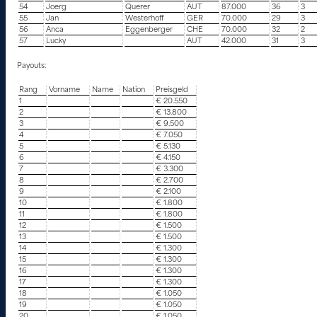
54
Joerg
Querer
AUT
87.000
36
3
55
Jan
Westerhoff
GER
70.000
29
3
56
Anca
Eggenberger
CHE
70.000
32
2
57
Lucky
AUT
42.000
31
3
Payouts:
Rang
Vorname
Name
Nation
Preisgeld
1
€ 20.550
2
€ 13.800
3
€ 9.500
4
€ 7.050
5
€ 5.130
6
€ 4.150
7
€ 3.300
8
€ 2.700
9
€ 2.100
10
€ 1.800
11
€ 1.800
12
€ 1.500
13
€ 1.500
14
€ 1.300
15
€ 1.300
16
€ 1.300
17
€ 1.300
18
€ 1.050
19
€ 1.050
20
€ 1.050