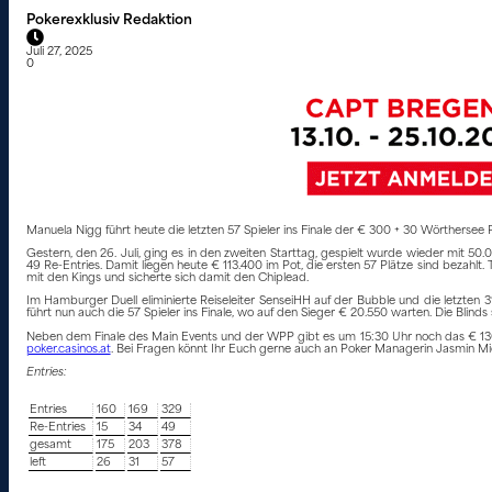
Pokerexklusiv Redaktion
Juli 27, 2025
0
Manuela Nigg führt heute die letzten 57 Spieler ins Finale der € 300 + 30 Wörthersee
Gestern, den 26. Juli, ging es in den zweiten Starttag, gespielt wurde wieder mit 
49 Re-Entries. Damit liegen heute € 113.400 im Pot, die ersten 57 Plätze sind bezahl
mit den Kings und sicherte sich damit den Chiplead.
Im Hamburger Duell eliminierte Reiseleiter SenseiHH auf der Bubble und die letzten 
führt nun auch die 57 Spieler ins Finale, wo auf den Sieger € 20.550 warten. Die Blinds 
Neben dem Finale des Main Events und der WPP gibt es um 15:30 Uhr noch das € 130 +
poker.casinos.at
. Bei Fragen könnt Ihr Euch gerne auch an Poker Managerin Jasmin Mi
Entries:
Entries
160
169
329
Re-Entries
15
34
49
gesamt
175
203
378
left
26
31
57