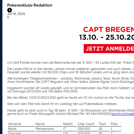
Pokerexklusiv Redaktion
Juli 18, 2025
0
Um fünf Entries konnte man die Bestmarke bei der € 300 + 30 Ladies EM der Poker EM
Die Ladies EM ist in den letzten Jahren immer beliebter geworden und auch dieses 
Gespielt wurde wieder mit 50.000 Chips und 30 Minuten Levels und es ging dann doch
Alle bisherigen Titelgewinnerinnen – win2day Testimonial Jessica Teusl, Sarah Strak
Anna Hochmeister, die CAPT Regulars wie Vivian Saliba, Sabine Aigner, Uschi Statzin
Insgesamt wurden elf Levels gespielt und ist normalerweise das Feld dann halbiert, s
vor Damage (203.000) und Vivi Saliba (190.000).
Bei den Blinds 1.000/2.500/2.500 geht es heute um 15 Uhr zurück an die Tische, das ers
Wer sich den Titel holt, könnt Ihr im Liveblog hier auf Pokerexklusiv mitlesen.
Heute geht es aber auch in Tag 1B beim € 500 + 50 Showdown am Wörthersee (100k/40
gerne auch an Poker Managerin Jasmin Michael (Tel +43 664 8104305/
jasmin.michael
Vorname
Name
Nation
Chip Count
Tisch
Platz
Maria
Perraymond
IT
259.500
26
1
Damage
CH
203.000
18
7