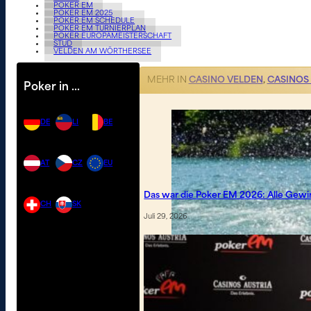
POKER EM
POKER EM 2025
POKER EM SCHEDULE
POKER EM TURNIERPLAN
POKER EUROPAMEISTERSCHAFT
STUD
VELDEN AM WÖRTHERSEE
MEHR IN
CASINO VELDEN
,
CASINOS 
Poker in …
DE
LI
BE
AT
CZ
EU
Das war die Poker EM 2026: Alle Gewi
CH
SK
Juli 29, 2026