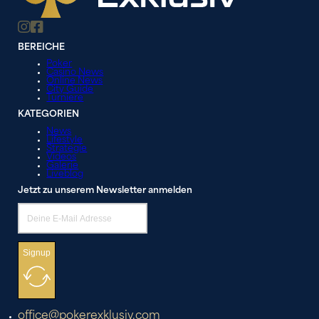
BEREICHE
Poker
Casino News
Online News
City Guide
Turniere
KATEGORIEN
News
Lifestyle
Strategie
Videos
Galerie
Liveblog
Jetzt zu unserem Newsletter anmelden
Signup
office@pokerexklusiv.com