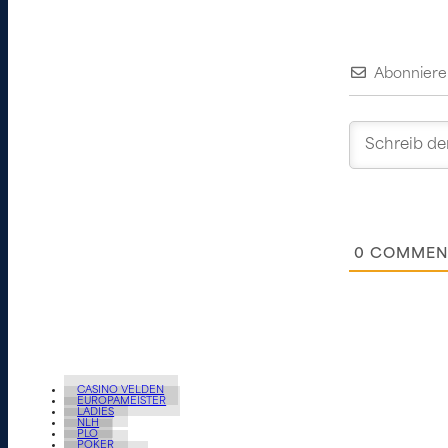
Abonniere
0
COMMEN
CASINO VELDEN
EUROPAMEISTER
LADIES
NLH
PLO
POKER