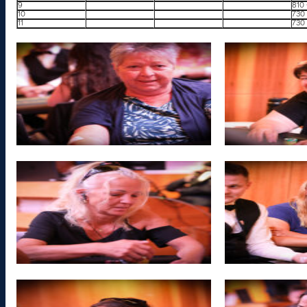
9
810
10
730
11
730