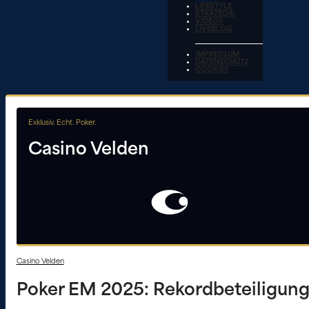
LIFESTYLE
STRATEGIE
VIDEOS
LIVEBLOG
IMPRESSUM
DATENSCHUTZ
COOKIES
Exklusiv. Echt. Poker.
Casino Velden
Casino Velden
Poker EM 2025: Rekordbeteiligung