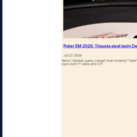
Poker EM 2026: Triqueta siegt beim D
Juli 27, 2026
News","disable_query_merge":true,"orderby":"date","
data-start="1" data-end="2">