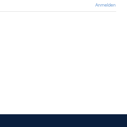
Anmelden