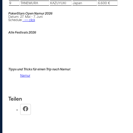
9
TANEMURA
KAZUYUKI
Japan
6.600 €
PokerStars Open Namur 2026
Datum: 27. Mai – 7. Juni
Schedule:
–>> click
Alle Festivals 2026
Tipps und Tricks für einen Trip nach Namur:
Namur
Teilen