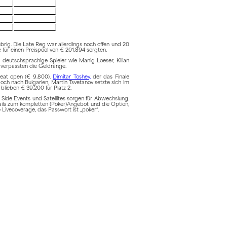
brig. Die Late Reg war allerdings noch offen und 20
 für einen Preispool von € 201.894 sorgten.
 deutschsprachige Spieler wie Manig Loeser, Kilian
 verpassten die Geldränge.
Seat open (€ 9.800).
Dimitar Toshev,
der das Finale
och nach Bulgarien, Martin Tsvetanov setzte sich im
lieben € 39.200 für Platz 2.
e Side Events und Satellites sorgen für Abwechslung.
ils zum kompletten (Poker)Angebot und die Option,
e Livecoverage, das Passwort ist „poker“.