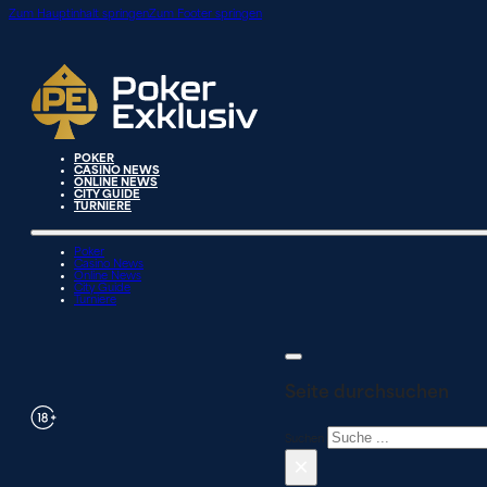
Zum Hauptinhalt springen
Zum Footer springen
POKER
CASINO NEWS
ONLINE NEWS
CITY GUIDE
TURNIERE
Poker
Casino News
Online News
City Guide
Turniere
Seite durchsuchen
Suchen
×