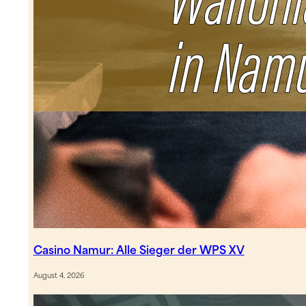
Casino Namur: Alle Sieger der WPS XV
August 4, 2026