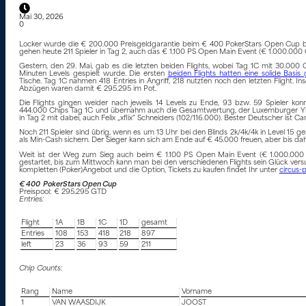
Mai 30, 2026
0
Locker wurde die € 200.000 Preisgeldgarantie beim € 400 PokerStars Open Cup
gehen heute 211 Spieler in Tag 2, auch das € 1.100 PS Open Main Event (€ 1.000.000 
Gestern, den 29. Mai, gab es die letzten beiden Flights, wobei Tag 1C mit 30.000
Minuten Levels gespielt wurde. Die ersten
beiden Flights hatten eine solide Basis
Tische. Tag 1C nahmen 418 Entries in Angriff, 218 nutzten noch den letzten Flight.
Abzügen waren damit € 295.295 im Pot.
Die Flights gingen weider nach jeweils 14 Levels zu Ende, 93 bzw. 59 Spieler konn
444.000 Chips Tag 1C und übernahm auch die Gesamtwertung, der Luxemburger Yin
in Tag 2 mit dabei, auch Felix „xflix“ Schneiders (102/116.000). Bester Deutscher ist 
Noch 211 Spieler sind übrig, wenn es um 13 Uhr bei den Blinds 2k/4k/4k in Level 15 ge
als Min-Cash sichern. Der Sieger kann sich am Ende auf € 45.000 freuen, aber bis dah
Weit ist der Weg zum Sieg auch beim € 1.100 PS Open Main Event (€ 1.000.000 
gestartet, bis zum Mittwoch kann man bei den verschiedenen Flights sein Glück ver
kompletten (Poker)Angebot und die Option, Tickets zu kaufen findet Ihr unter
circus-
€ 400 PokerStars Open Cup
Preispool: € 295.295 GTD
Entries:
Flight
1A
1B
1C
1D
gesamt
Entries
108
153
418
218
897
left
23
36
93
59
211
Chip Counts:
Rang
Name
Vorname
1
VAN WAASDIJK
JOOST