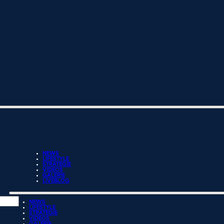
NEWS
LIFESTYLE
STRATEGIE
VIDEOS
GALERIE
LIVEBLOG
NEWS
LIFESTYLE
STRATEGIE
VIDEOS