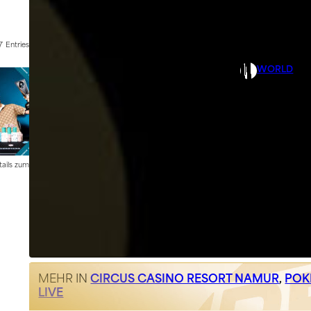
7 Entries
WORLD
tails zum
MEHR IN
CIRCUS CASINO RESORT NAMUR
,
POK
LIVE