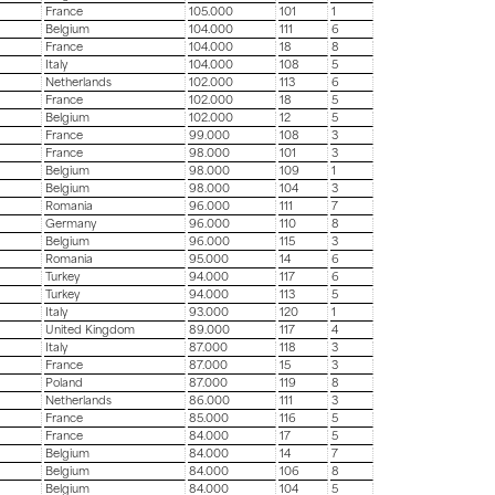
France
105.000
101
1
Belgium
104.000
111
6
France
104.000
18
8
Italy
104.000
108
5
Netherlands
102.000
113
6
France
102.000
18
5
Belgium
102.000
12
5
France
99.000
108
3
France
98.000
101
3
Belgium
98.000
109
1
Belgium
98.000
104
3
Romania
96.000
111
7
Germany
96.000
110
8
Belgium
96.000
115
3
Romania
95.000
14
6
Turkey
94.000
117
6
Turkey
94.000
113
5
Italy
93.000
120
1
United Kingdom
89.000
117
4
Italy
87.000
118
3
France
87.000
15
3
Poland
87.000
119
8
Netherlands
86.000
111
3
France
85.000
116
5
France
84.000
17
5
Belgium
84.000
14
7
Belgium
84.000
106
8
Belgium
84.000
104
5