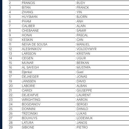
2
FRANCIS
RUDY
3
BITAN
FRANCK
4
ZHANG
YIN
5
HUYSMAN
BJORN
6
PHAM
ANH
7
CALIBER
ALAIN
8
CHEBAANE
SAMIR
9
HONAI
PASCAL
10
KESKIN
CAN
11
NEIVA DE SOUSA
MANUEL
12
ALESHNIKOV
VOLODYMYR
13
LARSSON
KRISTIAN
14
CEGEN
UGUR
15
MUNAR
BERKAN
16
AL SAYEGH
MUSTAFA
18
Djenkal
Gael
17
DEJAEGER
JONAS
19
JANSSEN
DAVID
20
LABORIE
ALBAN
21
CARIDI
GIUSEPPE
22
DEJEAIFVE
LAURENT
23
WRIGHTING
AARON
24
BOGDANOV
SERGEI
25
DONNINI
DANILO
26
TRZCINSKI
LUKAS
27
BOUHUYS
LODEWIJK
28
LATURA
JANOS
29
SIBIONE
PIETRO