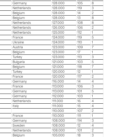
Germany
128.000
105
8
Netherlands
128.000
119
3
Belgium
128.000
14
2
Belgium
128.000
13
8
Netherlands
127.000
108
8
Netherlands
126.000
106
2
Netherlands
125.000
112
1
France
124.000
119
5
Ukraine
124.000
110
1
Austria
123.000
109
7
Belgium
123.000
17
1
Turkey
123.000
113
3
Bulgaria
121.000
103
5
Belgium
121.000
118
7
Turkey
120.000
12
1
France
120.000
117
2
Germany
116.000
14
4
France
113.000
106
3
Germany
113.000
101
5
Germany
112.000
103
1
Netherlands
111.000
16
4
Italy
111.000
15
4
110.000
107
2
France
110.000
111
1
Germany
108.000
114
3
Sweden
108.000
12
4
Netherlands
108.000
101
2
Belgium
105.000
18
3