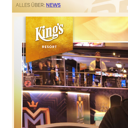
ALLES ÜBER:
NEWS