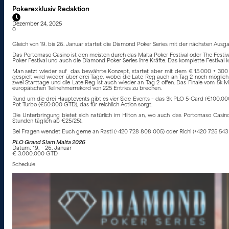
Pokerexklusiv Redaktion
Dezember 24, 2025
0
Gleich von 19. bis 26. Januar startet die Diamond Poker Series mit der nächsten Aus
Das Portomaso Casino ist den meisten durch das Malta Poker Festival oder The Festiv
Poker Festival und auch die Diamond Poker Series ihre Kräfte. Das komplette Festi
Man setzt wieder auf das bewährte Konzept, startet aber mit dem € 15.000 + 300 
gespielt wird wieder über drei Tage, wobei die Late Reg auch an Tag 2 noch möglich is
zwei Starttage und die Late Reg ist auch wieder an Tag 2 offen. Das Finale vom 5k Mill
europäischen Teilnehmerrekord von 225 Entries zu brechen.
Rund um die drei Hauptevents gibt es vier Side Events – das 3k PLO 5-Card (€100.
Pot Turbo (€50.000 GTD), das für reichlich Action sorgt.
Die Unterbringung bietet sich natürlich im Hilton an, wo auch das Portomaso Casin
Stunden täglich ab €25/25).
Bei Fragen wendet Euch gerne an Rasti (+420 728 808 005) oder Richi (+420 725 543 6
PLO Grand Slam Malta 2026
Datum: 19. – 26. Januar
€ 3.000.000 GTD
Schedule