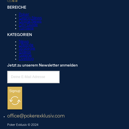
BEREICHE
Poker
Casino News
Online News
City Guide
Turniere
KATEGORIEN
News
Lifestyle
Strategie
Videos
Galerie
Liveblog
Jetzt zu unserem Newsletter anmelden
Signup
office@pokerexklusiv.com
Poker Exklusiv © 2024