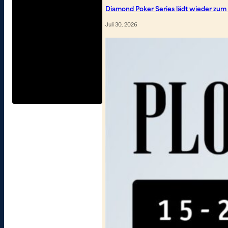
Diamond Poker Series lädt wieder zum
Juli 30, 2026