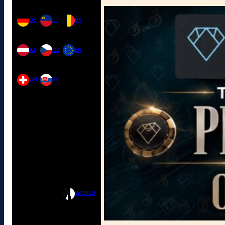
DE
LI
BE
AT
CZ
EU
CH
SK
WORLD