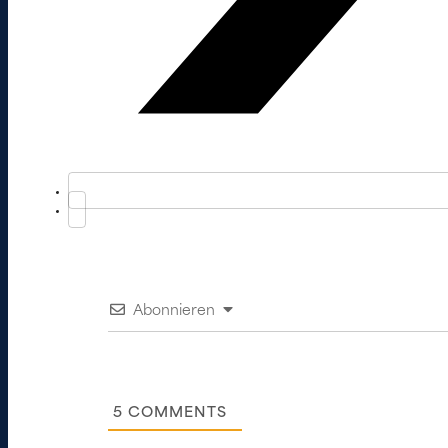
Abonnieren
5
COMMENTS