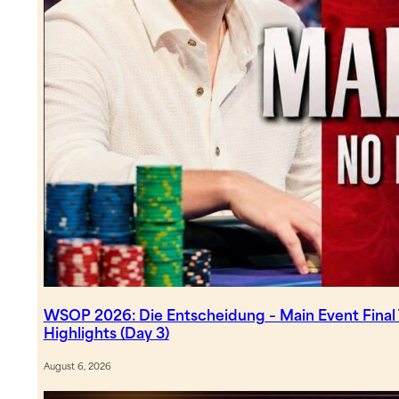
WSOP 2026: Die Entscheidung – Main Event Final 
Highlights (Day 3)
August 6, 2026