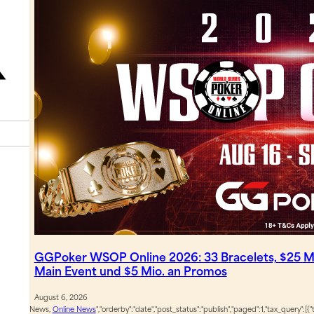
GGPoker WSOP Online 2026: 33 Bracelets, $25 Mi
Main Event und $5 Mio. an Promos
August 6, 2026
News,
Online News
","orderby":"date","post_status":"publish","paged":1,"tax_query":[{"