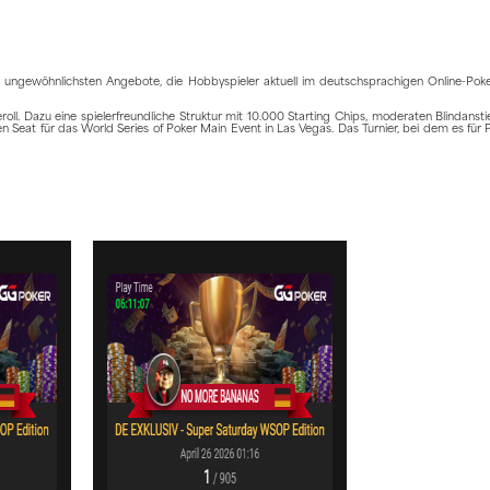
ungewöhnlichsten Angebote, die Hobbyspieler aktuell im deutschsprachigen Online-Poke
eeroll. Dazu eine spielerfreundliche Struktur mit 10.000 Starting Chips, moderaten Blindansti
n Seat für das World Series of Poker Main Event in Las Vegas. Das Turnier, bei dem es für P