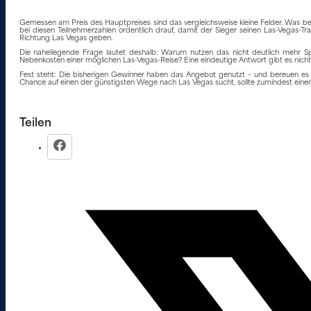
Gemessen am Preis des Hauptpreises sind das vergleichsweise kleine Felder. Was be
bei diesen Teilnehmerzahlen ordentlich drauf, damit der Sieger seinen Las-Vegas-Tr
Richtung Las Vegas geben.
Die naheliegende Frage lautet deshalb: Warum nutzen das nicht deutlich mehr 
Nebenkosten einer möglichen Las-Vegas-Reise? Eine eindeutige Antwort gibt es nicht 
Fest steht: Die bisherigen Gewinner haben das Angebot genutzt – und bereuen es
Chance auf einen der günstigsten Wege nach Las Vegas sucht, sollte zumindest einen B
Teilen