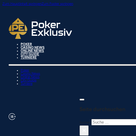
Zum Hauptinhalt springen
Zum Footer springen
POKER
CASINO NEWS
ONLINE NEWS
CITY GUIDE
TURNIERE
Poker
Casino News
Online News
City Guide
Turniere
Seite durchsuchen
Suchen
×