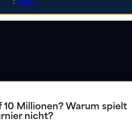
GALERIE
LIVEBLOG
f 10 Millionen? Warum spielt
rnier nicht?