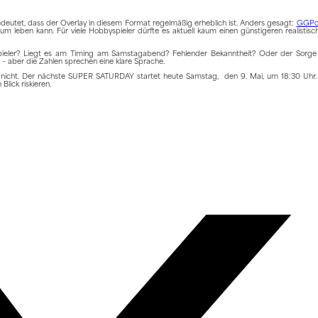
deutet, dass der Overlay in diesem Format regelmäßig erheblich ist. Anders gesagt:
GGPo
aum leben kann. Für viele Hobbyspieler dürfte es aktuell kaum einen günstigeren realisti
Spieler? Liegt es am Timing am Samstagabend? Fehlender Bekanntheit? Oder der Sorge
– aber die Zahlen sprechen eine klare Sprache.
 nicht. Der nächste SUPER SATURDAY startet heute Samstag, den 9. Mai, um 18:30 Uhr.
lick riskieren.