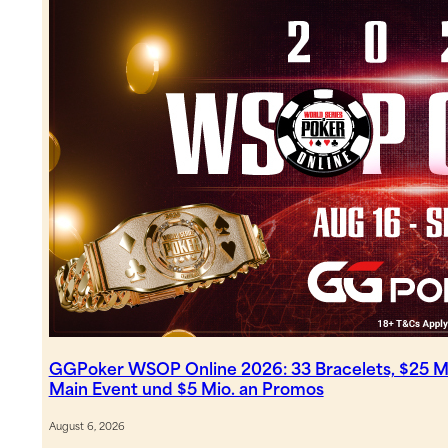
GGPoker WSOP Online 2026: 33 Bracelets, $25 Mi
Main Event und $5 Mio. an Promos
August 6, 2026