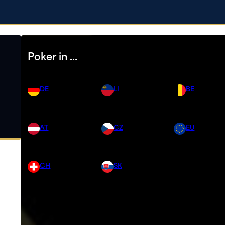
Poker in …
DE
LI
BE
AT
CZ
EU
CH
SK